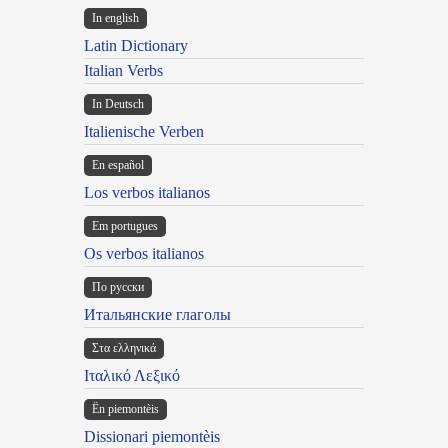
In english
Latin Dictionary
Italian Verbs
In Deutsch
Italienische Verben
En español
Los verbos italianos
Em portugues
Os verbos italianos
По русски
Итальянские глаголы
Στα ελληνικά
Ιταλικό Λεξικό
Ën piemontèis
Dissionari piemontèis