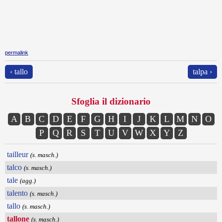
permalink
‹ tallo
talpa ›
Sfoglia il dizionario
A
B
C
D
E
F
G
H
I
J
K
L
M
N
O
P
Q
R
S
T
U
V
W
X
Y
Z
tailleur
(s. masch.)
talco
(s. masch.)
tale
(agg.)
talento
(s. masch.)
tallo
(s. masch.)
tallone
(s. masch.)