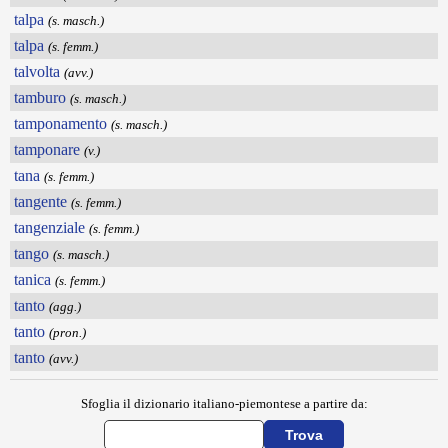
talpa
(s. masch.)
talpa
(s. femm.)
talvolta
(avv.)
tamburo
(s. masch.)
tamponamento
(s. masch.)
tamponare
(v.)
tana
(s. femm.)
tangente
(s. femm.)
tangenziale
(s. femm.)
tango
(s. masch.)
tanica
(s. femm.)
tanto
(agg.)
tanto
(pron.)
tanto
(avv.)
Sfoglia il dizionario italiano-piemontese a partire da: