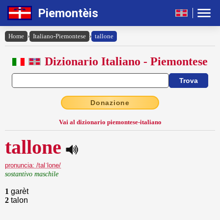
Piemontèis
Home
›
Italiano-Piemontese
›
tallone
Dizionario Italiano - Piemontese
Donazione
Vai al dizionario piemontese-italiano
tallone
pronuncia: /talˈlone/
sostantivo maschile
1
garèt
2
talon