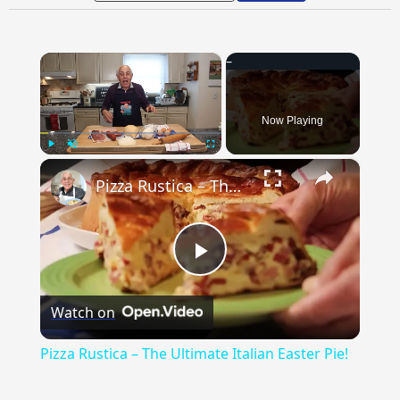
×
Now Playing
×
Play
Unmute
Fullscreen
Pizza Rustica – The Ultimate Italian Easter Pie!
Play
Watch on
Video
Pizza Rustica – The Ultimate Italian Easter Pie!