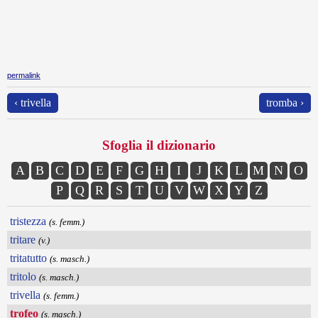
permalink
‹ trivella
tromba ›
Sfoglia il dizionario
A
B
C
D
E
F
G
H
I
J
K
L
M
N
O
P
Q
R
S
T
U
V
W
X
Y
Z
tristezza
(s. femm.)
tritare
(v.)
tritatutto
(s. masch.)
tritolo
(s. masch.)
trivella
(s. femm.)
trofeo
(s. masch.)