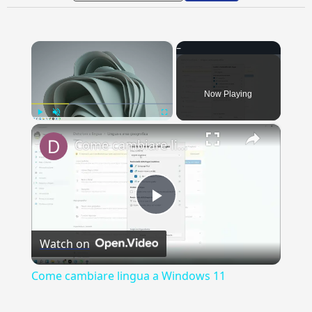
×
Now Playing
×
Play
Unmute
Fullscreen
Come cambiare lingua a Windows 11
Play
Watch on
Video
Come cambiare lingua a Windows 11