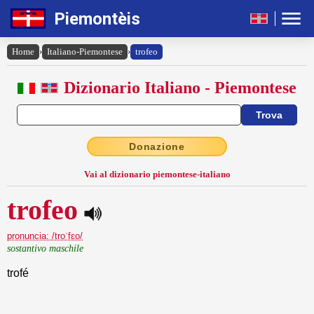
Piemontèis
Home
›
Italiano-Piemontese
›
trofeo
Dizionario Italiano - Piemontese
Donazione
Vai al dizionario piemontese-italiano
trofeo
pronuncia: /troˈfɛo/
sostantivo maschile
trofé