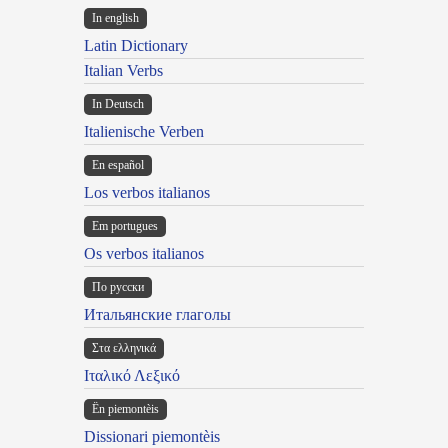
In english
Latin Dictionary
Italian Verbs
In Deutsch
Italienische Verben
En español
Los verbos italianos
Em portugues
Os verbos italianos
По русски
Итальянские глаголы
Στα ελληνικά
Ιταλικό Λεξικό
Ën piemontèis
Dissionari piemontèis