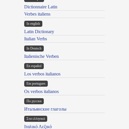
Dictionnaire Latin
Verbes italiens
In english
Latin Dictionary
Italian Verbs
In Deutsch
Italienische Verben
En español
Los verbos italianos
Em portugues
Os verbos italianos
По русски
Итальянские глаголы
Στα ελληνικά
Ιταλικό Λεξικό