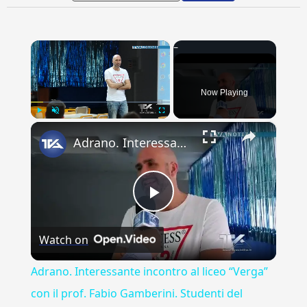
×
Now Playing
×
Play
Unmute
Fullscreen
Adrano. Interessante incontro al liceo “Verga” con il prof. Fabio Gamberini. Studenti del Linguistic
Play
Watch on
Video
Adrano. Interessante incontro al liceo “Verga”
con il prof. Fabio Gamberini. Studenti del