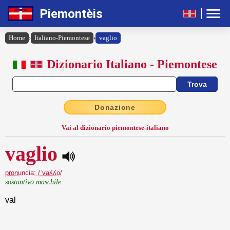
Piemontèis
Home
›
Italiano-Piemontese
›
vaglio
Dizionario Italiano - Piemontese
Donazione
Vai al dizionario piemontese-italiano
vaglio
pronuncia: /ˈvaʎʎo/
sostantivo maschile
val