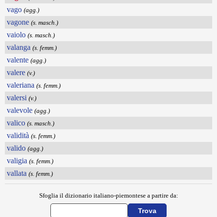
vago
(agg.)
vagone
(s. masch.)
vaiolo
(s. masch.)
valanga
(s. femm.)
valente
(agg.)
valere
(v.)
valeriana
(s. femm.)
valersi
(v.)
valevole
(agg.)
valico
(s. masch.)
validità
(s. femm.)
valido
(agg.)
valigia
(s. femm.)
vallata
(s. femm.)
Sfoglia il dizionario italiano-piemontese a partire da: