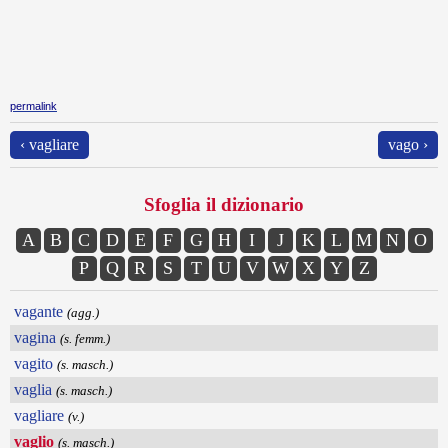
permalink
‹ vagliare
vago ›
Sfoglia il dizionario
A
B
C
D
E
F
G
H
I
J
K
L
M
N
O
P
Q
R
S
T
U
V
W
X
Y
Z
vagante
(agg.)
vagina
(s. femm.)
vagito
(s. masch.)
vaglia
(s. masch.)
vagliare
(v.)
vaglio
(s. masch.)