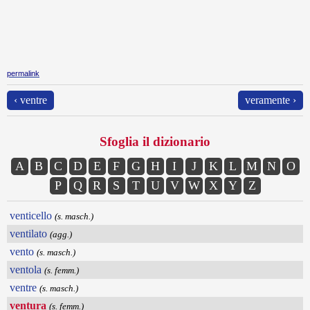
permalink
‹ ventre
veramente ›
Sfoglia il dizionario
A
B
C
D
E
F
G
H
I
J
K
L
M
N
O
P
Q
R
S
T
U
V
W
X
Y
Z
venticello
(s. masch.)
ventilato
(agg.)
vento
(s. masch.)
ventola
(s. femm.)
ventre
(s. masch.)
ventura
(s. femm.)