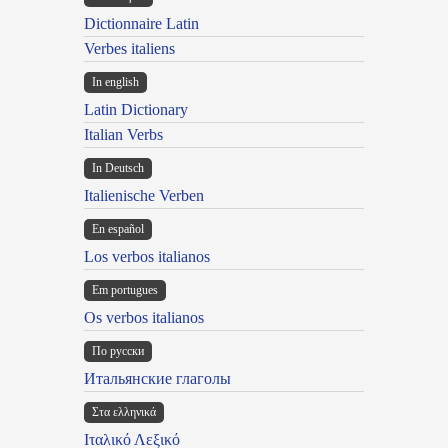
Dictionnaire Latin
Verbes italiens
In english
Latin Dictionary
Italian Verbs
In Deutsch
Italienische Verben
En español
Los verbos italianos
Em portugues
Os verbos italianos
По русски
Итальянские глаголы
Στα ελληνικά
Ιταλικό Λεξικό