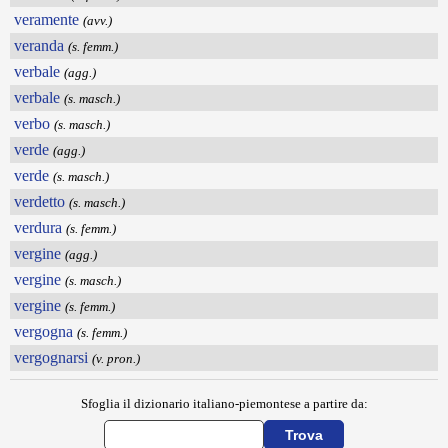
veramente
(avv.)
veranda
(s. femm.)
verbale
(agg.)
verbale
(s. masch.)
verbo
(s. masch.)
verde
(agg.)
verde
(s. masch.)
verdetto
(s. masch.)
verdura
(s. femm.)
vergine
(agg.)
vergine
(s. masch.)
vergine
(s. femm.)
vergogna
(s. femm.)
vergognarsi
(v. pron.)
Sfoglia il dizionario italiano-piemontese a partire da: