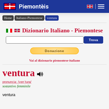
Piemontèis
Home
›
Italiano-Piemontese
›
ventura
Dizionario Italiano - Piemontese
Donazione
Vai al dizionario piemontese-italiano
ventura
pronuncia: /venˈtura/
sostantivo femminile
ventura