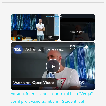
×
Now Playing
×
Play
Unmute
Fullscreen
Adrano. Interessante incontro al liceo “Verga” con il prof. Fabio Gamberini. Studenti del Linguistic
Play
Watch on
Video
Adrano. Interessante incontro al liceo “Verga”
con il prof. Fabio Gamberini. Studenti del