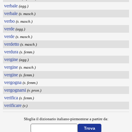
verbale
(agg.)
verbale
(s. masch.)
verbo
(s. masch.)
verde
(agg.)
verde
(s. masch.)
verdetto
(s. masch.)
verdura
(s. femm.)
vergine
(agg.)
vergine
(s. masch.)
vergine
(s. femm.)
vergogna
(s. femm.)
vergognarsi
(v. pron.)
verifica
(s. femm.)
verificare
(v.)
Sfoglia il dizionario italiano-piemontese a partire da: