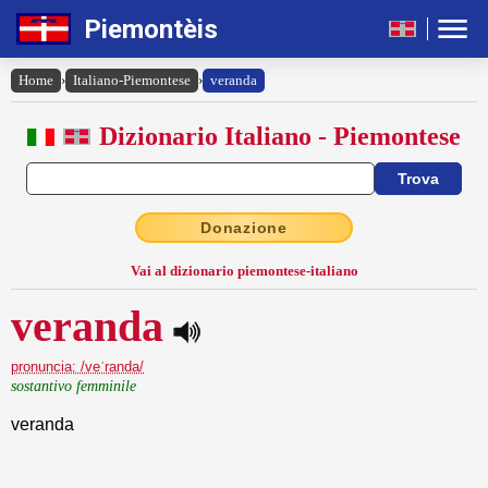
Piemontèis
Home
›
Italiano-Piemontese
›
veranda
Dizionario Italiano - Piemontese
Donazione
Vai al dizionario piemontese-italiano
veranda
pronuncia: /veˈranda/
sostantivo femminile
veranda