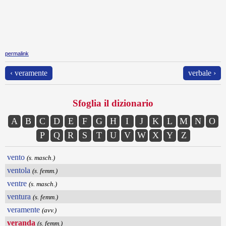
permalink
‹ veramente
verbale ›
Sfoglia il dizionario
A
B
C
D
E
F
G
H
I
J
K
L
M
N
O
P
Q
R
S
T
U
V
W
X
Y
Z
vento
(s. masch.)
ventola
(s. femm.)
ventre
(s. masch.)
ventura
(s. femm.)
veramente
(avv.)
veranda
(s. femm.)