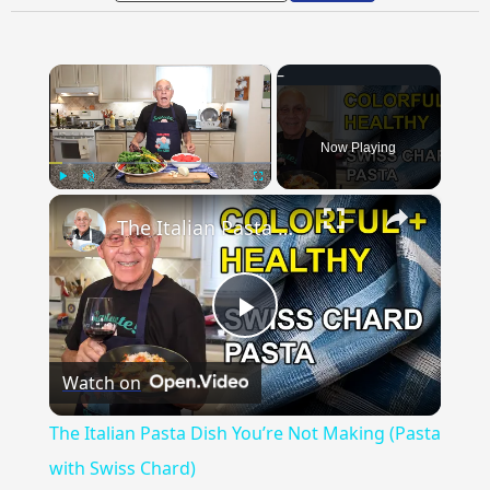
×
Now Playing
×
Play
Unmute
Fullscreen
The Italian Pasta Dish You’re Not Making (Pasta with Swiss Chard)
Play
Watch on
Video
The Italian Pasta Dish You’re Not Making (Pasta
with Swiss Chard)