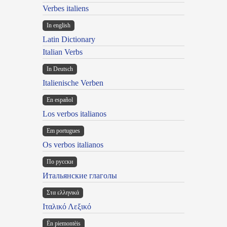
Verbes italiens
In english
Latin Dictionary
Italian Verbs
In Deutsch
Italienische Verben
En español
Los verbos italianos
Em portugues
Os verbos italianos
По русски
Итальянские глаголы
Στα ελληνικά
Ιταλικό Λεξικό
Ën piemontèis