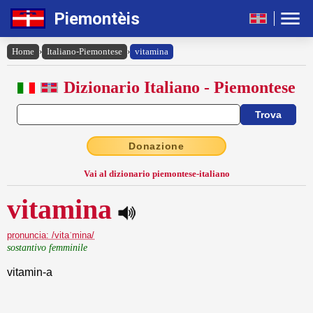
Piemontèis
Home
›
Italiano-Piemontese
›
vitamina
Dizionario Italiano - Piemontese
Donazione
Vai al dizionario piemontese-italiano
vitamina
pronuncia: /vitaˈmina/
sostantivo femminile
vitamin-a