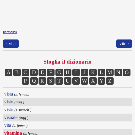
permalink
‹ vita
vite ›
Sfoglia il dizionario
A
B
C
D
E
F
G
H
I
J
K
L
M
N
O
P
Q
R
S
T
U
V
W
X
Y
Z
vista
(s. femm.)
visto
(agg.)
visto
(s. masch.)
visuale
(agg.)
vita
(s. femm.)
vitamina
(s. femm.)