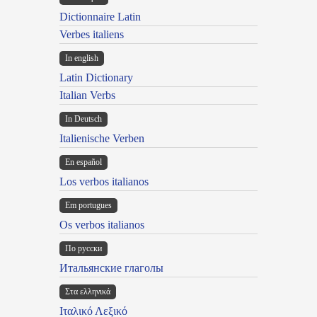
Dictionnaire Latin
Verbes italiens
In english
Latin Dictionary
Italian Verbs
In Deutsch
Italienische Verben
En español
Los verbos italianos
Em portugues
Os verbos italianos
По русски
Итальянские глаголы
Στα ελληνικά
Ιταλικό Λεξικό