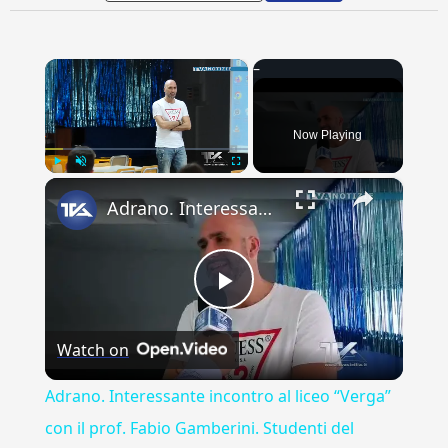
×
Now Playing
×
Play
Unmute
Fullscreen
Adrano. Interessante incontro al liceo “Verga” con il prof. Fabio Gamberini. Studenti del Linguistic
Play
Watch on
Video
Adrano. Interessante incontro al liceo “Verga”
con il prof. Fabio Gamberini. Studenti del