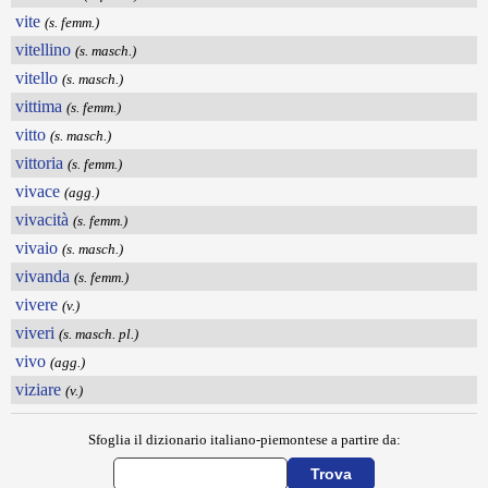
vite
(s. femm.)
vitellino
(s. masch.)
vitello
(s. masch.)
vittima
(s. femm.)
vitto
(s. masch.)
vittoria
(s. femm.)
vivace
(agg.)
vivacità
(s. femm.)
vivaio
(s. masch.)
vivanda
(s. femm.)
vivere
(v.)
viveri
(s. masch. pl.)
vivo
(agg.)
viziare
(v.)
Sfoglia il dizionario italiano-piemontese a partire da: