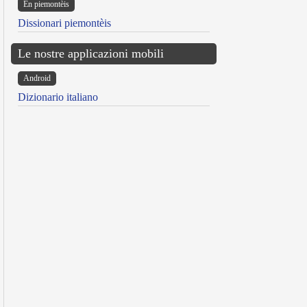
Ën piemontèis
Dissionari piemontèis
Le nostre applicazioni mobili
Android
Dizionario italiano
reen