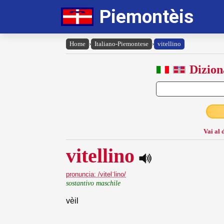
Piemontèis
Home
›
Italiano-Piemontese
›
vitellino
Dizion
Vai al 
vitellino
pronuncia: /vitelˈlino/
sostantivo maschile
vèil