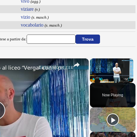
vivo
(agg.)
viziare
(v.)
vizio
(s. masch.)
vocabolario
(s. masch.)
ese a partire da:
×
×
Adrano. Interessante incontro al liceo “Verga” con il prof. Fabio Gamberini. Studenti del Linguistic
Play
Unmute
Fullsc
Now Playing
Play