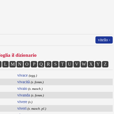
vitello ›
oglia il dizionario
L
M
N
O
P
Q
R
S
T
U
V
W
X
Y
Z
vivace
(agg.)
vivacità
(s. femm.)
vivaio
(s. masch.)
vivanda
(s. femm.)
vivere
(v.)
viveri
(s. masch. pl.)