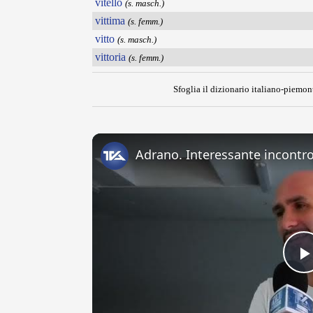
vitello
(s. masch.)
vittima
(s. femm.)
vitto
(s. masch.)
vittoria
(s. femm.)
Sfoglia il dizionario italiano-piemont