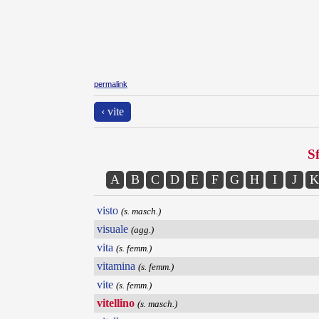
permalink
‹ vite
Sf
A
B
C
D
E
F
G
H
I
J
K
visto
(s. masch.)
visuale
(agg.)
vita
(s. femm.)
vitamina
(s. femm.)
vite
(s. femm.)
vitellino
(s. masch.)