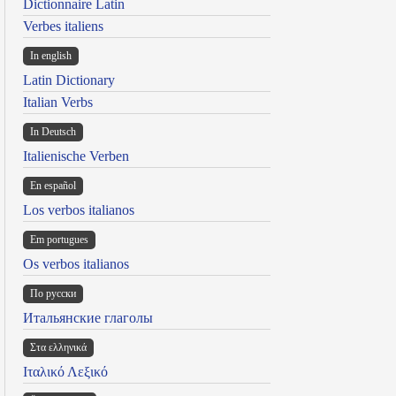
Dictionnaire Latin
Verbes italiens
In english
Latin Dictionary
Italian Verbs
In Deutsch
Italienische Verben
En español
Los verbos italianos
Em portugues
Os verbos italianos
По русски
Итальянские глаголы
Στα ελληνικά
Ιταλικό Λεξικό