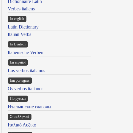
Dictionnaire Latin
Verbes italiens
In english
Latin Dictionary
Italian Verbs
In Deutsch
Italienische Verben
En español
Los verbos italianos
Em portugues
Os verbos italianos
По русски
Итальянские глаголы
Στα ελληνικά
Ιταλικό Λεξικό