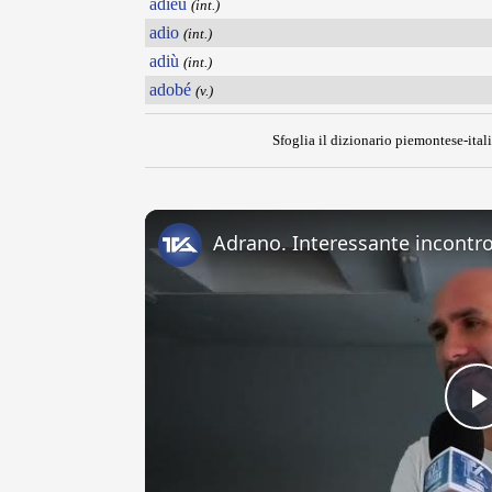
adieu
(int.)
adio
(int.)
adiù
(int.)
adobé
(v.)
Sfoglia il dizionario piemontese-itali