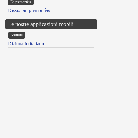
Ën piemontèis
Dissionari piemontèis
Le nostre applicazioni mobili
Android
Dizionario italiano
reen