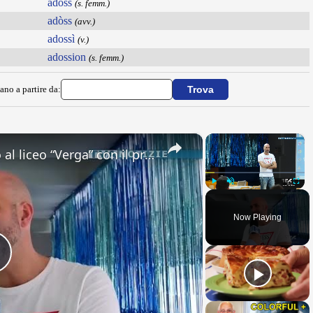
adoss
(s. femm.)
adòss
(avv.)
adossì
(v.)
adossion
(s. femm.)
ano a partire da:
×
×
Adrano. Interessante incontro al liceo “Verga” con il prof. Fabio Gamberini. Studenti del Linguistic
Play
Unmute
Fullsc
Now Playing
Play