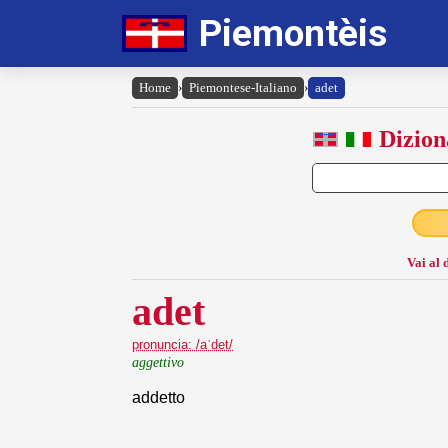
Piemontèis
Home
›
Piemontese-Italiano
›
adet
Dizion
Vai al 
adet
pronuncia: /aˈdet/
aggettivo
addetto