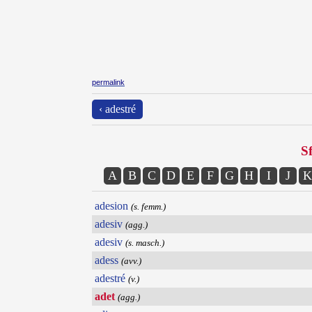
permalink
‹ adestré
Sf
A
B
C
D
E
F
G
H
I
J
K
adesion
(s. femm.)
adesiv
(agg.)
adesiv
(s. masch.)
adess
(avv.)
adestré
(v.)
adet
(agg.)