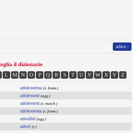
adieu ›
oglia il dizionario
L
M
N
O
P
Q
R
S
T
U
V
W
X
Y
Z
adolessensa
(s. femm.)
adolessent
(agg.)
adolessent
(s. masch.)
adolessenta
(s. femm.)
adoràbil
(agg.)
adoré
(v.)