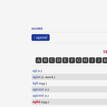
permalink
‹ agiorné
Sf
A
B
C
D
E
F
G
H
I
J
K
agì
(v.)
agian
(s. masch.)
àgil
(agg.)
agionze
(v.)
agiorné
(v.)
agità
(agg.)