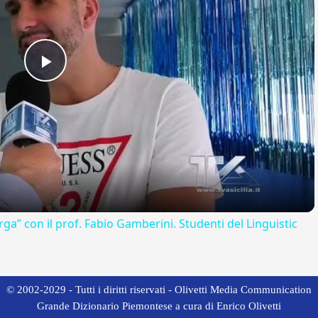
Play
Video
rga” con il prof. Fabio Gamberini. Studenti del Linguistic
© 2002-2029 - Tutti i diritti riservati - Olivetti Media Communication
Grande Dizionario Piemontese a cura di Enrico Olivetti