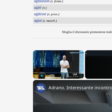
agitassion
(s. femm.)
agité
(v.)
agitesse
(v. pron.)
agiut
(s. masch.)
Sfoglia il dizionario piemontese-itali
×
Play
Unmute
Fullscreen