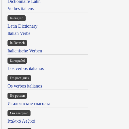
Dictionnaire Latin
Verbes italiens
In english
Latin Dictionary
Italian Verbs
In Deutsch
Italienische Verben
En español
Los verbos italianos
Em portugues
Os verbos italianos
По русски
Итальянские глаголы
Στα ελληνικά
Ιταλικό Λεξικό