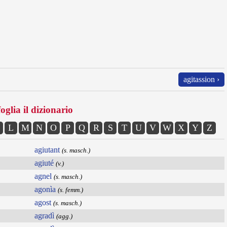
agitassion ›
oglia il dizionario
L
M
N
O
P
Q
R
S
T
U
V
W
X
Y
Z
agiutant
(s. masch.)
agiuté
(v.)
agnel
(s. masch.)
agonìa
(s. femm.)
agost
(s. masch.)
agradì
(agg.)