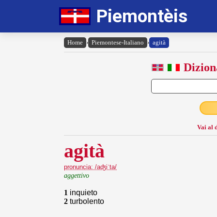
Piemontèis
Home
›
Piemontese-Italiano
›
agità
Dizion
Vai al 
agità
pronuncia: /aʤiˈta/
aggettivo
1
inquieto
2
turbolento