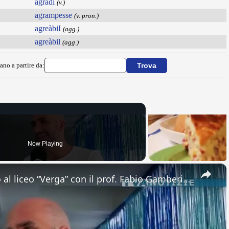
agradì
(v.)
agrampesse
(v. pron.)
agreàbiI
(agg.)
agreàbil
(agg.)
ano a partire da:
Now Playing
×
Adrano. Interessante incontro al liceo “Verga” con il prof. Fabio Gamberini. Studenti del Linguistic