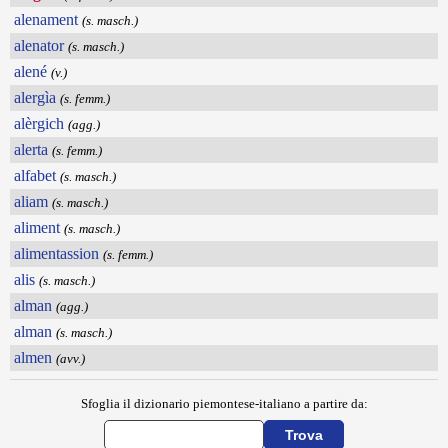
alenament
(s. masch.)
alenator
(s. masch.)
alené
(v.)
alergìa
(s. femm.)
alèrgich
(agg.)
alerta
(s. femm.)
alfabet
(s. masch.)
aliam
(s. masch.)
aliment
(s. masch.)
alimentassion
(s. femm.)
alis
(s. masch.)
alman
(agg.)
alman
(s. masch.)
almen
(avv.)
Sfoglia il dizionario piemontese-italiano a partire da: