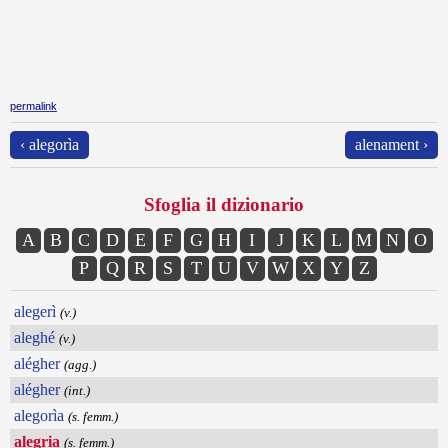
permalink
‹ alegorìa
alenament ›
Sfoglia il dizionario
A
B
C
D
E
F
G
H
I
J
K
L
M
N
O
P
Q
R
S
T
U
V
W
X
Y
Z
alegerì
(v.)
aleghé
(v.)
alégher
(agg.)
alégher
(int.)
alegorìa
(s. femm.)
alegria
(s. femm.)