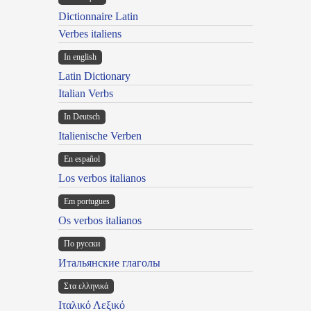
Dictionnaire Latin
Verbes italiens
In english
Latin Dictionary
Italian Verbs
In Deutsch
Italienische Verben
En español
Los verbos italianos
Em portugues
Os verbos italianos
По русски
Итальянские глаголы
Στα ελληνικά
Ιταλικό Λεξικό