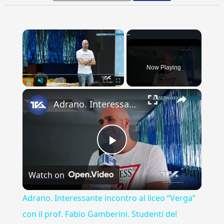
×
Now Playing
×
Play
Unmute
Fullscreen
Adrano. Interessante incontro al liceo “Verga” con il prof. Fabio Gamberini. Studenti del Linguistic
Play
Watch on
Video
Adrano. Interessante incontro al liceo “Verga”
con il prof. Fabio Gamberini. Studenti del