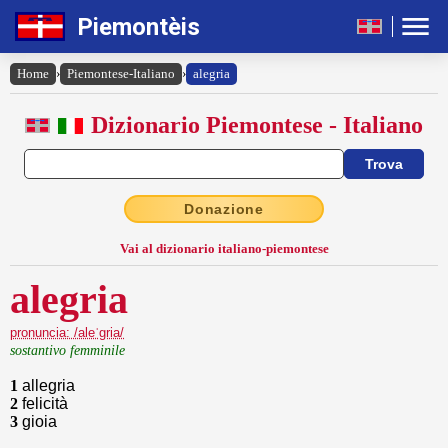
Piemontèis
Home
›
Piemontese-Italiano
›
alegria
Dizionario Piemontese - Italiano
Donazione
Vai al dizionario italiano-piemontese
alegria
pronuncia: /aleˈgria/
sostantivo femminile
1
allegria
2
felicità
3
gioia