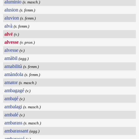
aluminio
(s. masch.)
alusion
(s. femm.)
aluvion
(s. femm.)
alvà
(s. femm.)
alvé
(v.)
alvesse
(v. pron.)
alvesse
(v.)
amàbil
(agg.)
amabilità
(s. femm.)
amàndola
(s. femm.)
amator
(s. masch.)
ambagagé
(v.)
ambajé
(v.)
ambalagi
(s. masch.)
ambalé
(v.)
ambarass
(s. masch.)
ambarassant
(agg.)
ambarassé