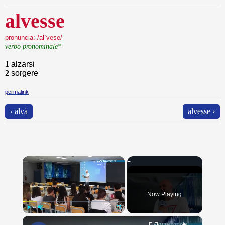
alvesse
pronuncia: /alˈvese/
verbo pronominale*
1
alzarsi
2
sorgere
permalink
‹ alvà
alvesse ›
×
Now Playing
×
Play
Unmute
Fullscreen