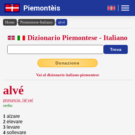
Piemontèis
Home
›
Piemontese-Italiano
›
alvé
Dizionario Piemontese - Italiano
Donazione
Vai al dizionario italiano-piemontese
alvé
pronuncia: /alˈve/
verbo
1
alzare
2
elevare
3
levare
4
sollevare