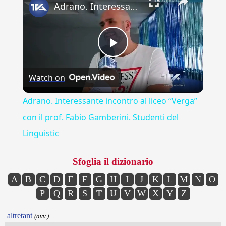
Adrano. Interessante incontro al liceo “Verga” con il prof. Fabio Gamberini. Studenti del Linguistic
Play
Watch on
Video
Adrano. Interessante incontro al liceo “Verga”
con il prof. Fabio Gamberini. Studenti del
Linguistic
Sfoglia il dizionario
A
B
C
D
E
F
G
H
I
J
K
L
M
N
O
P
Q
R
S
T
U
V
W
X
Y
Z
altretant
(avv.)