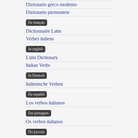
Dizionario greco moderno
Dizionario piemontese
En français
Dictionnaire Latin
Verbes italiens
In english
Latin Dictionary
Italian Verbs
In Deutsch
Italienische Verben
En español
Los verbos italianos
Em portugues
Os verbos italianos
По русски