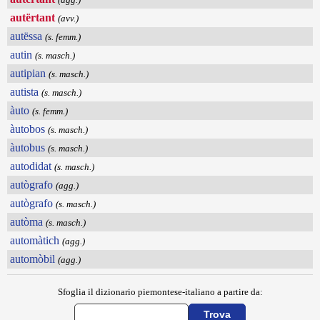
autërtant
(avv.)
autëssa
(s. femm.)
autin
(s. masch.)
autipian
(s. masch.)
autista
(s. masch.)
àuto
(s. femm.)
àutobos
(s. masch.)
àutobus
(s. masch.)
autodidat
(s. masch.)
autògrafo
(agg.)
autògrafo
(s. masch.)
autòma
(s. masch.)
automàtich
(agg.)
automòbil
(agg.)
Sfoglia il dizionario piemontese-italiano a partire da: