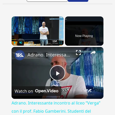
×
Now Playing
×
Play
Unmute
Fullscreen
Adrano. Interessante incontro al liceo “Verga” con il prof. Fabio Gamberini. Studenti del Linguistic
Play
Watch on
Video
Adrano. Interessante incontro al liceo “Verga”
con il prof. Fabio Gamberini. Studenti del