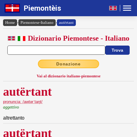
Piemontèis
Home
›
Piemontese-Italiano
›
autërtant
Dizionario Piemontese - Italiano
Donazione
Vai al dizionario italiano-piemontese
autërtant
pronuncia: /awtərˈtaŋt/
aggettivo
altrettanto
autërtant