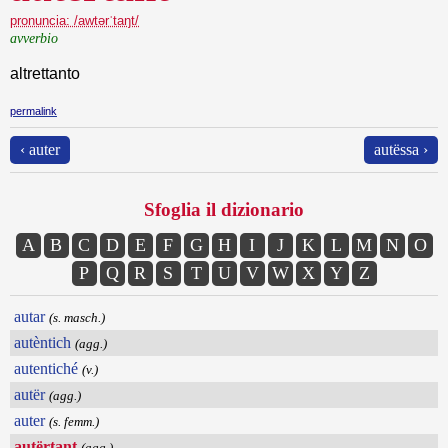
pronuncia: /awtərˈtaŋt/
avverbio
altrettanto
permalink
‹ auter
autëssa ›
Sfoglia il dizionario
A
B
C
D
E
F
G
H
I
J
K
L
M
N
O
P
Q
R
S
T
U
V
W
X
Y
Z
autar
(s. masch.)
autèntich
(agg.)
autentiché
(v.)
autër
(agg.)
auter
(s. femm.)
autërtant
(agg.)