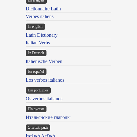
En français
Dictionnaire Latin
Verbes italiens
In english
Latin Dictionary
Italian Verbs
In Deutsch
Italienische Verben
En español
Los verbos italianos
Em portugues
Os verbos italianos
По русски
Итальянские глаголы
Στα ελληνικά
Ιταλικό Λεξικό