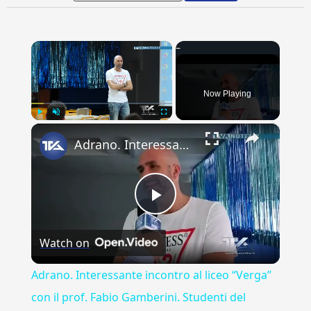
×
Now Playing
×
Play
Unmute
Fullscreen
Adrano. Interessante incontro al liceo “Verga” con il prof. Fabio Gamberini. Studenti del Linguistic
Play
Watch on
Video
Adrano. Interessante incontro al liceo “Verga”
con il prof. Fabio Gamberini. Studenti del