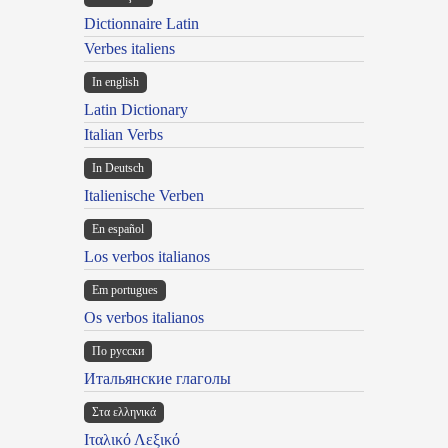
Dictionnaire Latin
Verbes italiens
In english
Latin Dictionary
Italian Verbs
In Deutsch
Italienische Verben
En español
Los verbos italianos
Em portugues
Os verbos italianos
По русски
Итальянские глаголы
Στα ελληνικά
Ιταλικό Λεξικό