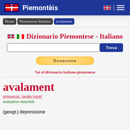
Piemontèis
Home
›
Piemontese-Italiano
›
avalament
Dizionario Piemontese - Italiano
Donazione
Vai al dizionario italiano-piemontese
avalament
pronuncia: /avalaˈmɛŋt/
sostantivo maschile
(geogr.) depressione