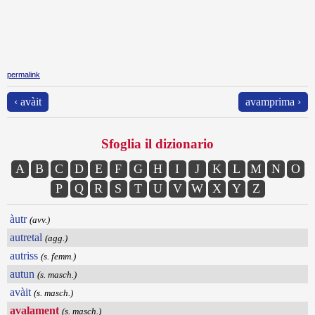
permalink
‹ avàit
avamprima ›
Sfoglia il dizionario
A
B
C
D
E
F
G
H
I
J
K
L
M
N
O
P
Q
R
S
T
U
V
W
X
Y
Z
àutr
(avv.)
autretal
(agg.)
autriss
(s. femm.)
autun
(s. masch.)
avàit
(s. masch.)
avalament
(s. masch.)