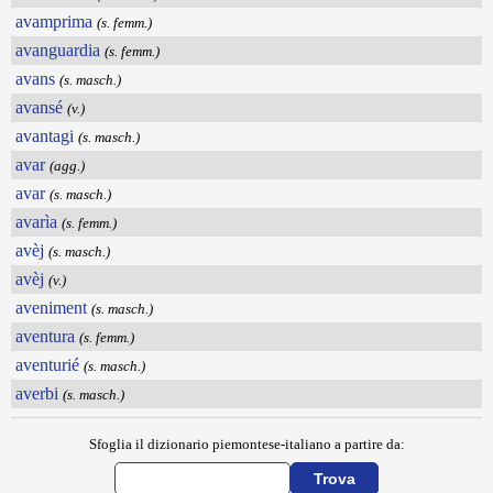
avamprima
(s. femm.)
avanguardia
(s. femm.)
avans
(s. masch.)
avansé
(v.)
avantagi
(s. masch.)
avar
(agg.)
avar
(s. masch.)
avarìa
(s. femm.)
avèj
(s. masch.)
avèj
(v.)
aveniment
(s. masch.)
aventura
(s. femm.)
aventurié
(s. masch.)
averbi
(s. masch.)
Sfoglia il dizionario piemontese-italiano a partire da: