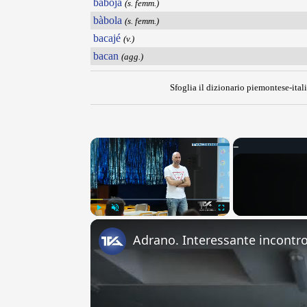
babòja
(s. femm.)
bàbola
(s. femm.)
bacajé
(v.)
bacan
(agg.)
Sfoglia il dizionario piemontese-itali
×
Play
Unmute
Fullscreen