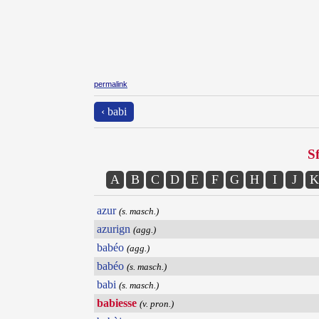
permalink
‹ babi
Sf
A
B
C
D
E
F
G
H
I
J
K
azur
(s. masch.)
azurign
(agg.)
babéo
(agg.)
babéo
(s. masch.)
babi
(s. masch.)
babiesse
(v. pron.)