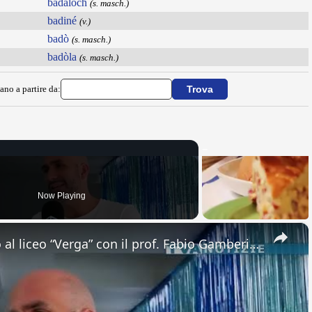
badaloch
(s. masch.)
badiné
(v.)
badò
(s. masch.)
badòla
(s. masch.)
ano a partire da:
Now Playing
×
Adrano. Interessante incontro al liceo “Verga” con il prof. Fabio Gamberini. Studenti del Linguistic