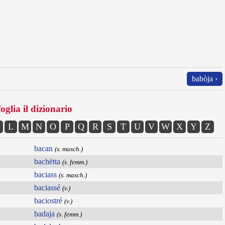
babòja ›
oglia il dizionario
L
M
N
O
P
Q
R
S
T
U
V
W
X
Y
Z
bacan
(s. masch.)
bachëtta
(s. femm.)
baciass
(s. masch.)
baciassé
(v.)
baciostré
(v.)
badaja
(s. femm.)