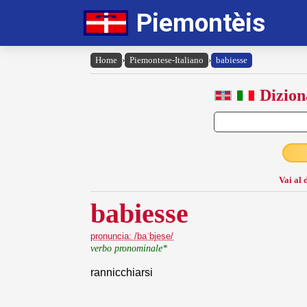
Piemontèis
Home
›
Piemontese-Italiano
›
babiesse
Dizion
Vai al 
babiesse
pronuncia: /baˈbjese/
verbo pronominale*
rannicchiarsi