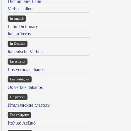
Dictionnaire Latin
Verbes italiens
In english
Latin Dictionary
Italian Verbs
In Deutsch
Italienische Verben
En español
Los verbos italianos
Em portugues
Os verbos italianos
По русски
Итальянские глаголы
Στα ελληνικά
Ιταλικό Λεξικό