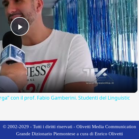
Play
Video
rga” con il prof. Fabio Gamberini. Studenti del Linguistic
© 2002-2029 - Tutti i diritti riservati - Olivetti Media Communication
Grande Dizionario Piemontese a cura di Enrico Olivetti