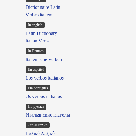
Dictionnaire Latin
Verbes italiens
In english
Latin Dictionary
Italian Verbs
In Deutsch
Italienische Verben
En español
Los verbos italianos
Em portugues
Os verbos italianos
По русски
Итальянские глаголы
Στα ελληνικά
Ιταλικό Λεξικό