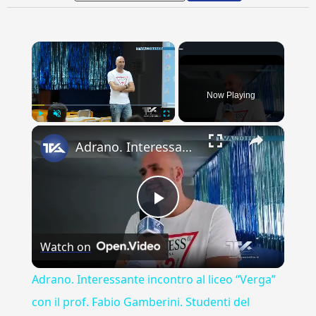
×
Now Playing
×
Play
Unmute
Fullscreen
Adrano. Interessante incontro al liceo “Verga” con il prof. Fabio Gamberini. Studenti del Linguistic
Play
Watch on
Video
Adrano. Interessante incontro al liceo “Verga”
con il prof. Fabio Gamberini. Studenti del