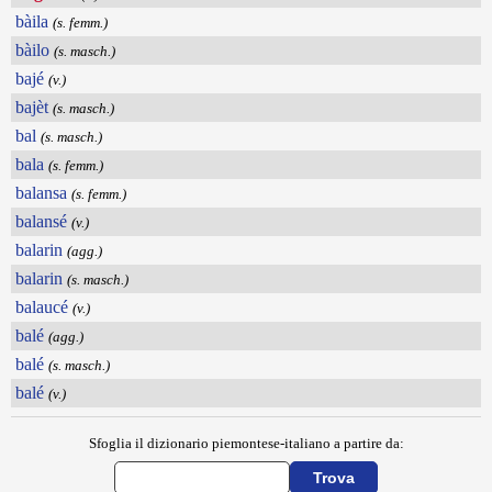
bàila
(s. femm.)
bàilo
(s. masch.)
bajé
(v.)
bajèt
(s. masch.)
bal
(s. masch.)
bala
(s. femm.)
balansa
(s. femm.)
balansé
(v.)
balarin
(agg.)
balarin
(s. masch.)
balaucé
(v.)
balé
(agg.)
balé
(s. masch.)
balé
(v.)
Sfoglia il dizionario piemontese-italiano a partire da: