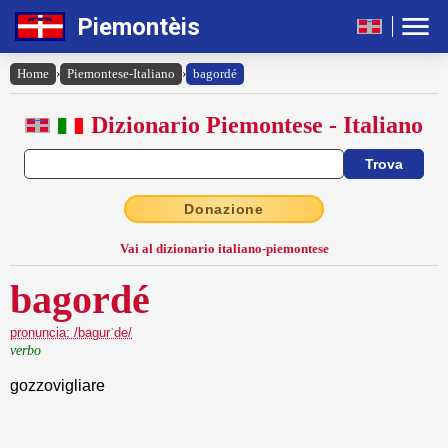
Piemontèis
Home
›
Piemontese-Italiano
›
bagordé
Dizionario Piemontese - Italiano
Donazione
Vai al dizionario italiano-piemontese
bagordé
pronuncia: /bagurˈde/
verbo
gozzovigliare