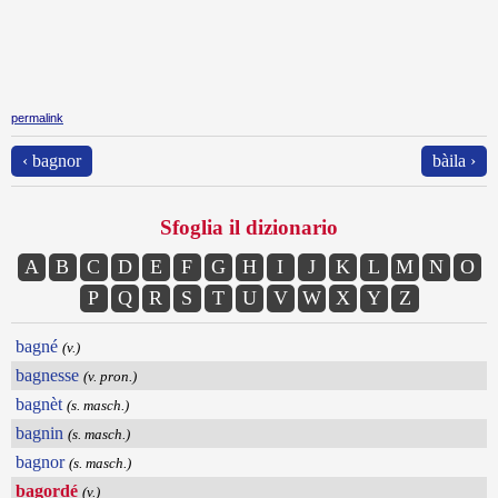
permalink
‹ bagnor
bàila ›
Sfoglia il dizionario
A
B
C
D
E
F
G
H
I
J
K
L
M
N
O
P
Q
R
S
T
U
V
W
X
Y
Z
bagné
(v.)
bagnesse
(v. pron.)
bagnèt
(s. masch.)
bagnin
(s. masch.)
bagnor
(s. masch.)
bagordé
(v.)