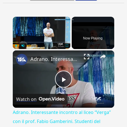
×
Now Playing
×
Play
Unmute
Fullscreen
Adrano. Interessante incontro al liceo “Verga” con il prof. Fabio Gamberini. Studenti del Linguistic
Play
Watch on
Video
Adrano. Interessante incontro al liceo “Verga”
con il prof. Fabio Gamberini. Studenti del