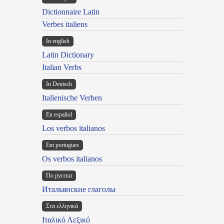
Dictionnaire Latin
Verbes italiens
In english
Latin Dictionary
Italian Verbs
In Deutsch
Italienische Verben
En español
Los verbos italianos
Em portugues
Os verbos italianos
По русски
Итальянские глаголы
Στα ελληνικά
Ιταλικό Λεξικό