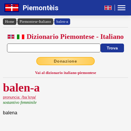
Piemontèis
Home
›
Piemontese-Italiano
›
balen-a
Dizionario Piemontese - Italiano
Donazione
Vai al dizionario italiano-piemontese
balen-a
pronuncia: /baˈlɛŋa/
sostantivo femminile
balena