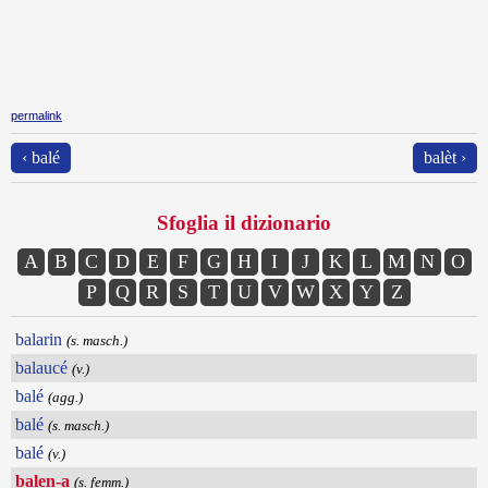
permalink
‹ balé
balèt ›
Sfoglia il dizionario
A
B
C
D
E
F
G
H
I
J
K
L
M
N
O
P
Q
R
S
T
U
V
W
X
Y
Z
balarin
(s. masch.)
balaucé
(v.)
balé
(agg.)
balé
(s. masch.)
balé
(v.)
balen-a
(s. femm.)