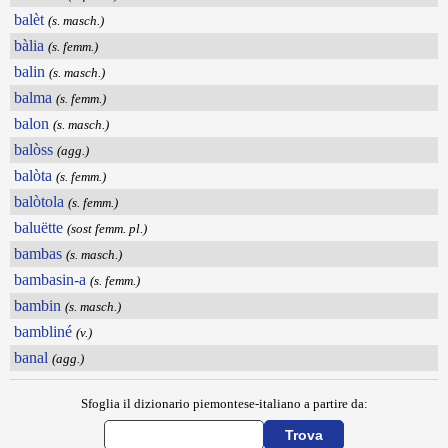
balèt
(s. masch.)
bàlia
(s. femm.)
balin
(s. masch.)
balma
(s. femm.)
balon
(s. masch.)
balòss
(agg.)
balòta
(s. femm.)
balòtola
(s. femm.)
baluëtte
(sost femm. pl.)
bambas
(s. masch.)
bambasin-a
(s. femm.)
bambin
(s. masch.)
bambliné
(v.)
banal
(agg.)
Sfoglia il dizionario piemontese-italiano a partire da: