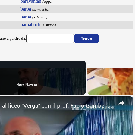
baravantan
(agg.)
barba
(s. masch.)
barba
(s. femm.)
barbaboch
(s. masch.)
ano a partire da:
Now Playing
×
Adrano. Interessante incontro al liceo “Verga” con il prof. Fabio Gamberini. Studenti del Linguistic