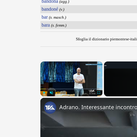
bandonà
(agg.)
bandoné
(v.)
bar
(s. masch.)
bara
(s. femm.)
Sfoglia il dizionario piemontese-itali
×
Play
Unmute
Fullscreen