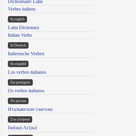
Dictionnaire Latin
Verbes italiens
In english
Latin Dictionary
Italian Verbs
In Deutsch
Italienische Verben
En español
Los verbos italianos
Em portugues
Os verbos italianos
По русски
Итальянские глаголы
Στα ελληνικά
Ιταλικό Λεξικό