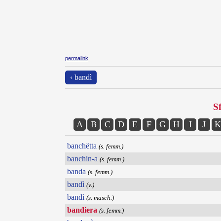
permalink
‹ bandì
Sf
A
B
C
D
E
F
G
H
I
J
K
banchëtta
(s. femm.)
banchin-a
(s. femm.)
banda
(s. femm.)
bandì
(v.)
bandì
(s. masch.)
bandiera
(s. femm.)