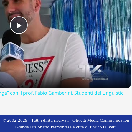
Play
Video
rga” con il prof. Fabio Gamberini. Studenti del Linguistic
© 2002-2029 - Tutti i diritti riservati - Olivetti Media Communication
Grande Dizionario Piemontese a cura di Enrico Olivetti