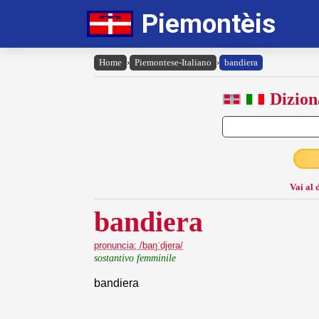
Piemontèis
Home
›
Piemontese-Italiano
›
bandiera
Dizion
Vai al 
bandiera
pronuncia: /baŋˈdjera/
sostantivo femminile
bandiera