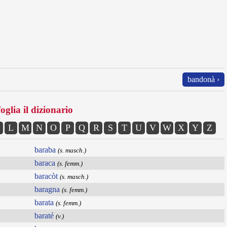
bandonà ›
oglia il dizionario
L
M
N
O
P
Q
R
S
T
U
V
W
X
Y
Z
baraba
(s. masch.)
baraca
(s. femm.)
baracòt
(s. masch.)
baragna
(s. femm.)
barata
(s. femm.)
baraté
(v.)