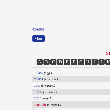
permalink
‹ bur
Sf
A
B
C
D
E
F
G
H
I
J
K
bulass
(agg.)
bulass
(s. masch.)
bulo
(s. masch.)
bulon
(s. masch.)
bur
(s. masch.)
buracio
(s. masch.)