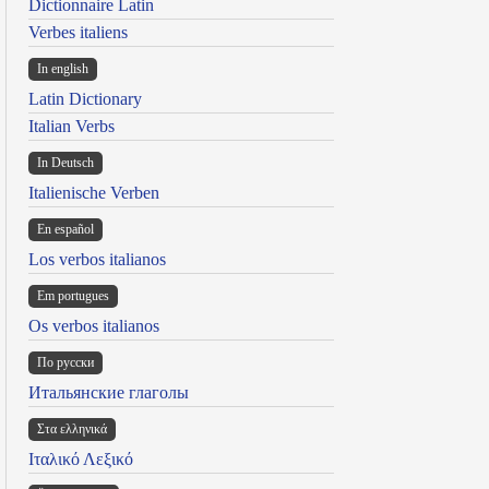
Dictionnaire Latin
Verbes italiens
In english
Latin Dictionary
Italian Verbs
In Deutsch
Italienische Verben
En español
Los verbos italianos
Em portugues
Os verbos italianos
По русски
Итальянские глаголы
Στα ελληνικά
Ιταλικό Λεξικό