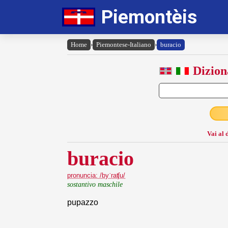
Piemontèis
Home
›
Piemontese-Italiano
›
buracio
Dizion
Vai al 
buracio
pronuncia: /byˈraʧu/
sostantivo maschile
pupazzo