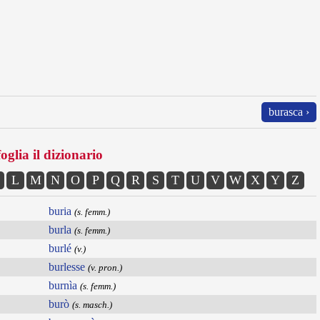
burasca ›
oglia il dizionario
L
M
N
O
P
Q
R
S
T
U
V
W
X
Y
Z
buria
(s. femm.)
burla
(s. femm.)
burlé
(v.)
burlesse
(v. pron.)
burnìa
(s. femm.)
burò
(s. masch.)