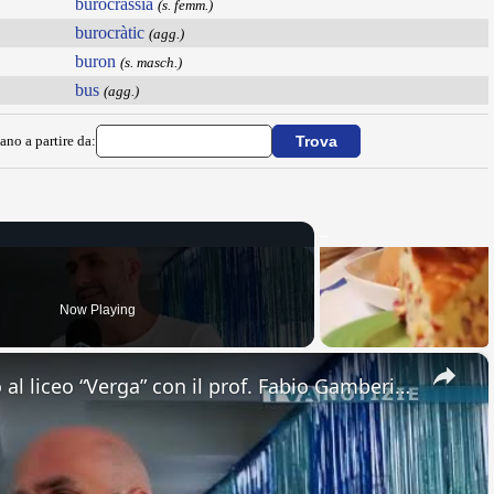
burocrassìa
(s. femm.)
burocràtic
(agg.)
buron
(s. masch.)
bus
(agg.)
ano a partire da:
Now Playing
×
Adrano. Interessante incontro al liceo “Verga” con il prof. Fabio Gamberini. Studenti del Linguistic