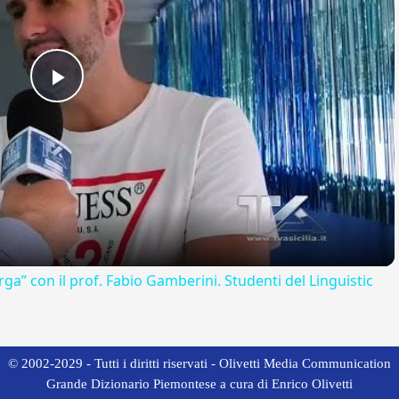
Play
Video
rga” con il prof. Fabio Gamberini. Studenti del Linguistic
© 2002-2029 - Tutti i diritti riservati - Olivetti Media Communication
Grande Dizionario Piemontese a cura di Enrico Olivetti