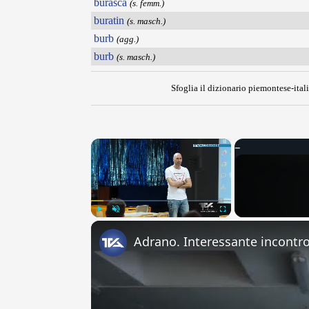
burasca
(s. femm.)
buratin
(s. masch.)
burb
(agg.)
burb
(s. masch.)
Sfoglia il dizionario piemontese-itali
×
Play
Unmute
Fullscreen