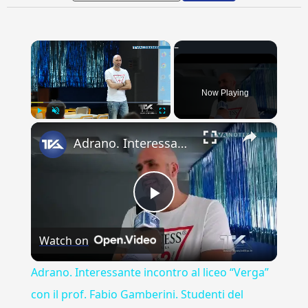
×
Now Playing
×
Play
Unmute
Fullscreen
Adrano. Interessante incontro al liceo “Verga” con il prof. Fabio Gamberini. Studenti del Linguistic
Play
Watch on
Video
Adrano. Interessante incontro al liceo “Verga”
con il prof. Fabio Gamberini. Studenti del