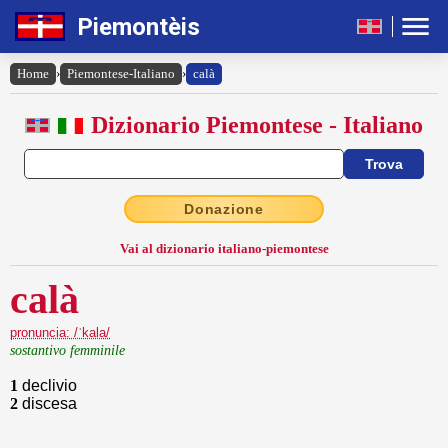
Piemontèis
Home
›
Piemontese-Italiano
›
calà
Dizionario Piemontese - Italiano
Donazione
Vai al dizionario italiano-piemontese
calà
pronuncia: /ˈkala/
sostantivo femminile
1
declivio
2
discesa