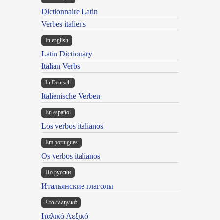
Dictionnaire Latin
Verbes italiens
In english
Latin Dictionary
Italian Verbs
In Deutsch
Italienische Verben
En español
Los verbos italianos
Em portugues
Os verbos italianos
По русски
Итальянские глаголы
Στα ελληνικά
Ιταλικό Λεξικό