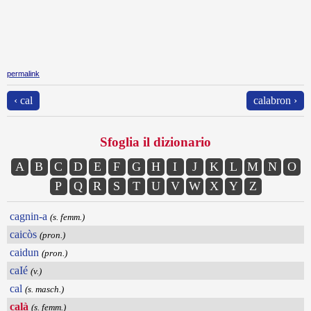
permalink
‹ cal
calabron ›
Sfoglia il dizionario
A
B
C
D
E
F
G
H
I
J
K
L
M
N
O
P
Q
R
S
T
U
V
W
X
Y
Z
cagnin-a
(s. femm.)
caicòs
(pron.)
caidun
(pron.)
caIé
(v.)
cal
(s. masch.)
calà
(s. femm.)