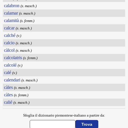
calabron
(s. masch.)
calamar
(s. masch.)
calamità
(s. femm.)
calcar
(s. masch.)
calché
(v.)
calcio
(s. masch.)
càlcol
(s. masch.)
calcolatris
(s. femm.)
calcolé
(v.)
calé
(v.)
calendari
(s. masch.)
càles
(s. masch.)
càles
(s. femm.)
calié
(s. masch.)
Sfoglia il dizionario piemontese-italiano a partire da: