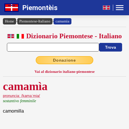
Piemontèis
Home
›
Piemontese-Italiano
›
camamìa
Dizionario Piemontese - Italiano
Donazione
Vai al dizionario italiano-piemontese
camamìa
pronuncia: /kamaˈmia/
sostantivo femminile
camomilla