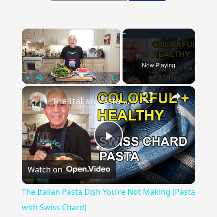
×
Now Playing
×
Play
Unmute
Fullscreen
The Italian Pasta Dish You’re Not Making (Pasta with Swiss Chard)
Play
Watch on
Video
The Italian Pasta Dish You’re Not Making (Pasta
with Swiss Chard)