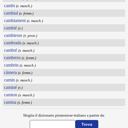
cambi
(s. masch.)
cambial
(s. femm.)
cambiament
(s. masch.)
cambié
(v.)
cambiesse
(v. pron.)
cambrada
(s. masch.)
cambré
(s. masch.)
cambrera
(s. femm.)
cambrin
(s. masch.)
càmera
(s. femm.)
camin
(s. masch.)
caminé
(v.)
camion
(s. masch.)
camisa
(s. femm.)
Sfoglia il dizionario piemontese-italiano a partire da: