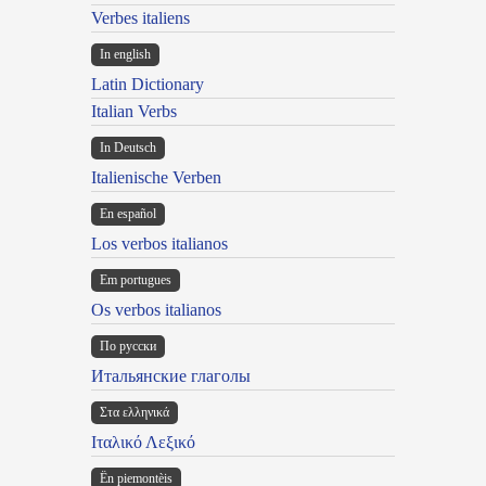
Verbes italiens
In english
Latin Dictionary
Italian Verbs
In Deutsch
Italienische Verben
En español
Los verbos italianos
Em portugues
Os verbos italianos
По русски
Итальянские глаголы
Στα ελληνικά
Ιταλικό Λεξικό
Ën piemontèis