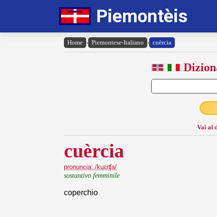
Piemontèis
Home
›
Piemontese-Italiano
›
cuèrcia
Dizion
Vai al 
cuèrcia
pronuncia: /kɥɛrʧa/
sostantivo femminile
coperchio