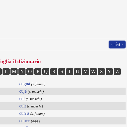
cuèrt ›
oglia il dizionario
L
M
N
O
P
Q
R
S
T
U
V
W
X
Y
Z
cugnà
(s. femm.)
cujé
(s. masch.)
cul
(s. masch.)
cult
(s. masch.)
cun-a
(s. femm.)
cuncc
(agg.)