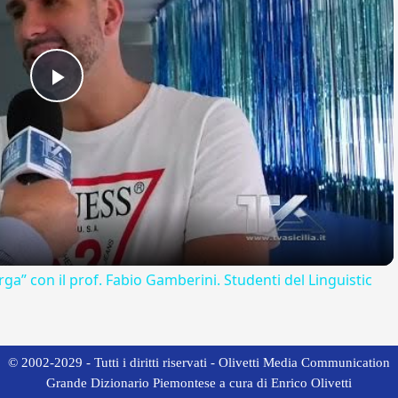
Play
Video
rga” con il prof. Fabio Gamberini. Studenti del Linguistic
© 2002-2029 - Tutti i diritti riservati - Olivetti Media Communication
Grande Dizionario Piemontese a cura di Enrico Olivetti