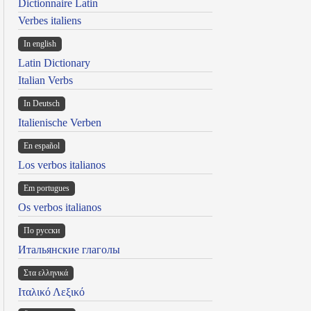
Dictionnaire Latin
Verbes italiens
In english
Latin Dictionary
Italian Verbs
In Deutsch
Italienische Verben
En español
Los verbos italianos
Em portugues
Os verbos italianos
По русски
Итальянские глаголы
Στα ελληνικά
Ιταλικό Λεξικό