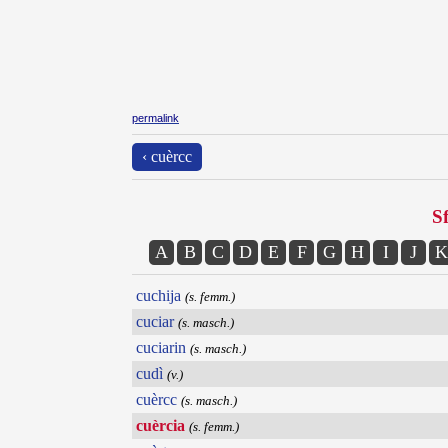
permalink
‹ cuèrcc
Sf
A
B
C
D
E
F
G
H
I
J
K
cuchija
(s. femm.)
cuciar
(s. masch.)
cuciarin
(s. masch.)
cudì
(v.)
cuèrcc
(s. masch.)
cuèrcia
(s. femm.)