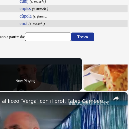
cunij
(s. masch.)
cupiss
(s. masch.)
cùpola
(s. femm.)
curà
(s. masch.)
ano a partire da:
Now Playing
×
Adrano. Interessante incontro al liceo “Verga” con il prof. Fabio Gamberini. Studenti del Linguistic