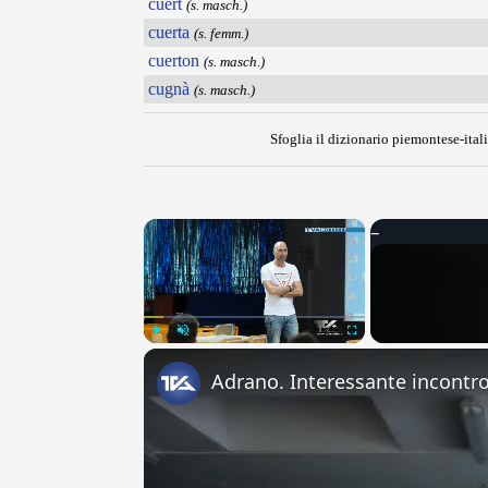
cuèrt
(s. masch.)
cuerta
(s. femm.)
cuerton
(s. masch.)
cugnà
(s. masch.)
Sfoglia il dizionario piemontese-itali
×
Play
Unmute
Fullscreen