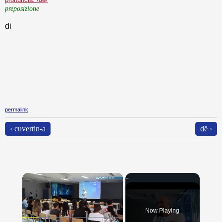
preposizione
di
permalink
‹ cuvertin-a
dë ›
×
Now Playing