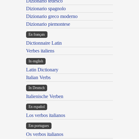
Dizionario tedesco
Dizionario spagnolo
Dizionario greco moderno
Dizionario piemontese
En français
Dictionnaire Latin
Verbes italiens
In english
Latin Dictionary
Italian Verbs
In Deutsch
Italienische Verben
En español
Los verbos italianos
Em portugues
Os verbos italianos