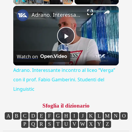
×
Play
Unmute
Fullscreen
Adrano. Interessante incontro al liceo “Verga” con il prof. Fabio Gamberini. Studenti del Linguistic
Play
Watch on
Video
Adrano. Interessante incontro al liceo “Verga”
con il prof. Fabio Gamberini. Studenti del
Linguistic
Sfoglia il dizionario
A
B
C
D
E
F
G
H
I
J
K
L
M
N
O
P
Q
R
S
T
U
V
W
X
Y
Z