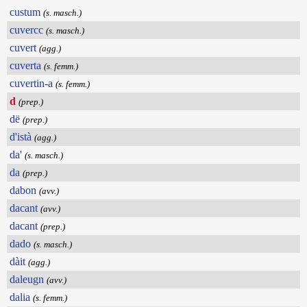
custum
(s. masch.)
cuvercc
(s. masch.)
cuvert
(agg.)
cuverta
(s. femm.)
cuvertin-a
(s. femm.)
d
(prep.)
dë
(prep.)
d'istà
(agg.)
da'
(s. masch.)
da
(prep.)
dabon
(avv.)
dacant
(avv.)
dacant
(prep.)
dado
(s. masch.)
dàit
(agg.)
daleugn
(avv.)
dalia
(s. femm.)