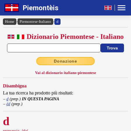
Piemontèis
Home
›
Piemontese-Italiano
›
d
Dizionario Piemontese - Italiano
Donazione
Vai al dizionario italiano-piemontese
Disambigua
La tua ricerca ha prodotto più risultati:
d
(
prep.
)
IN QUESTA PAGINA
ëd
(
prep.
)
d
pronuncia: /də/