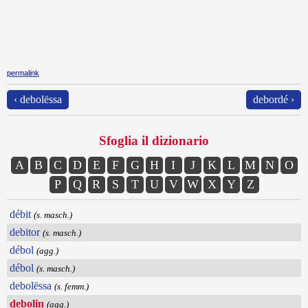
permalink
‹ debolëssa
debordé ›
Sfoglia il dizionario
A
B
C
D
E
F
G
H
I
J
K
L
M
N
O
P
Q
R
S
T
U
V
W
X
Y
Z
débit
(s. masch.)
debitor
(s. masch.)
débol
(agg.)
débol
(s. masch.)
debolëssa
(s. femm.)
debolin
(agg.)