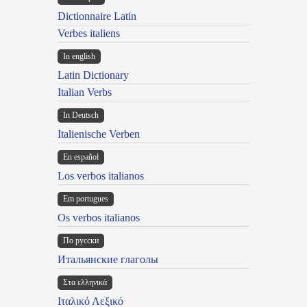
Dictionnaire Latin
Verbes italiens
In english
Latin Dictionary
Italian Verbs
In Deutsch
Italienische Verben
En español
Los verbos italianos
Em portugues
Os verbos italianos
По русски
Итальянские глаголы
Στα ελληνικά
Ιταλικό Λεξικό