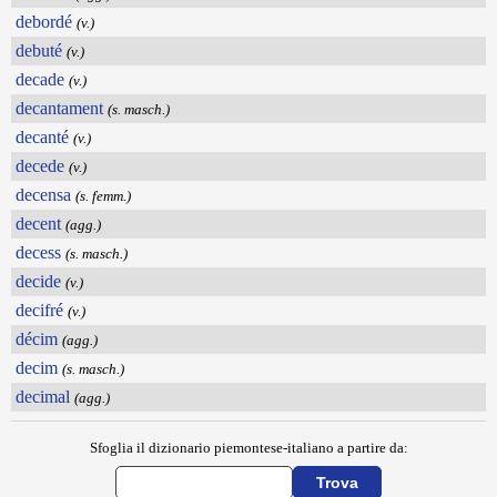
debordé
(v.)
debuté
(v.)
decade
(v.)
decantament
(s. masch.)
decanté
(v.)
decede
(v.)
decensa
(s. femm.)
decent
(agg.)
decess
(s. masch.)
decide
(v.)
decifré
(v.)
décim
(agg.)
decim
(s. masch.)
decimal
(agg.)
Sfoglia il dizionario piemontese-italiano a partire da: