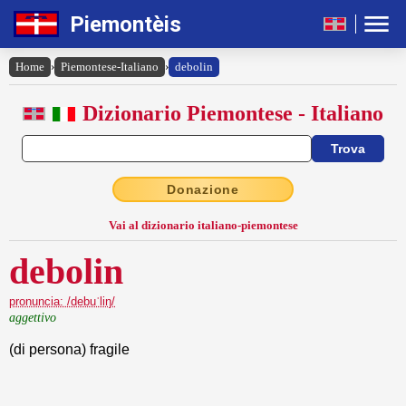
Piemontèis
Home
›
Piemontese-Italiano
›
debolin
Dizionario Piemontese - Italiano
Donazione
Vai al dizionario italiano-piemontese
debolin
pronuncia: /debuˈliŋ/
aggettivo
(di persona) fragile