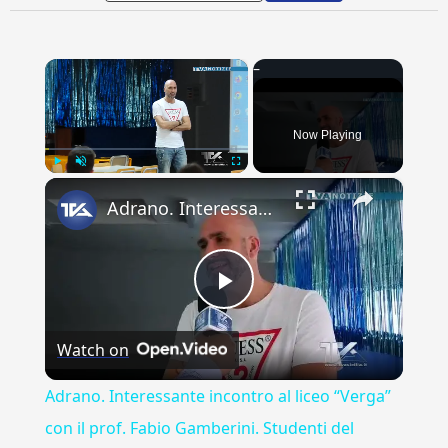
×
Now Playing
×
Play
Unmute
Fullscreen
Adrano. Interessante incontro al liceo “Verga” con il prof. Fabio Gamberini. Studenti del Linguistic
Play
Watch on
Video
Adrano. Interessante incontro al liceo “Verga”
con il prof. Fabio Gamberini. Studenti del