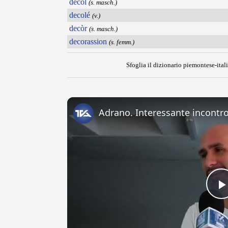
decòl
(s. masch.)
decolé
(v.)
decòr
(s. masch.)
decorassion
(s. femm.)
Sfoglia il dizionario piemontese-itali