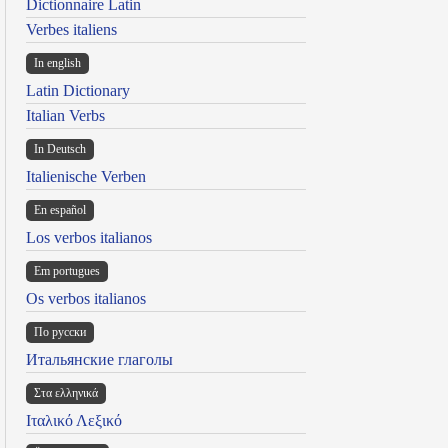
Dictionnaire Latin
Verbes italiens
In english
Latin Dictionary
Italian Verbs
In Deutsch
Italienische Verben
En español
Los verbos italianos
Em portugues
Os verbos italianos
По русски
Итальянские глаголы
Στα ελληνικά
Ιταλικό Λεξικό