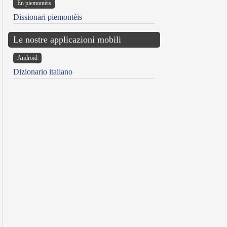
Ën piemontèis
Dissionari piemontèis
Le nostre applicazioni mobili
Android
Dizionario italiano
reen