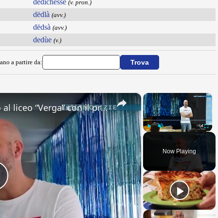
dedichesse
(v. pron.)
dëdlà
(avv.)
dëdsà
(avv.)
dedùe
(v.)
ano a partire da:
×
×
Adrano. Interessante incontro al liceo “Verga” con il prof. Fabio Gamberini. Studenti del Linguistic
Play
Unmute
Fullsc
Now Playing
Play