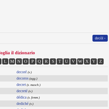
decòl ›
oglia il dizionario
L
M
N
O
P
Q
R
S
T
U
V
W
X
Y
Z
decoré
(v.)
decoros
(agg.)
decret
(s. masch.)
decreté
(v.)
dédica
(s. femm.)
dediché
(v.)