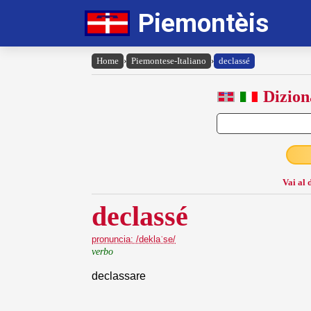
Piemontèis
Home
›
Piemontese-Italiano
›
declassé
Dizion
Vai al 
declassé
pronuncia: /deklaˈse/
verbo
declassare