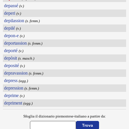
depassé
(v.)
deperi
(v.)
depilassion
(s. femm.)
depilé
(v.)
depon-e
(v.)
deportassion
(s. femm.)
deporté
(v.)
depòsit
(s. masch.)
deposité
(v.)
depravassion
(s. femm.)
depress
(agg.)
depression
(s. femm.)
deprime
(v.)
depriment
(agg.)
Sfoglia il dizionario piemontese-italiano a partire da: