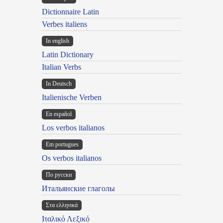
Dictionnaire Latin
Verbes italiens
In english
Latin Dictionary
Italian Verbs
In Deutsch
Italienische Verben
En español
Los verbos italianos
Em portugues
Os verbos italianos
По русски
Итальянские глаголы
Στα ελληνικά
Ιταλικό Λεξικό