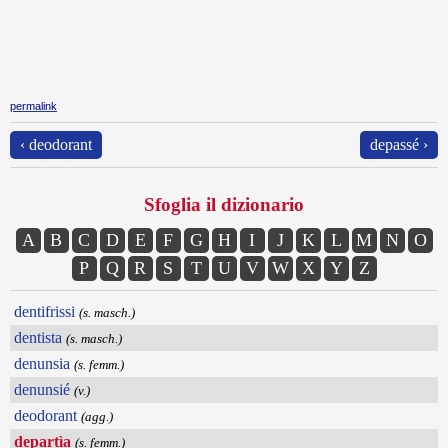
permalink
‹ deodorant
depassé ›
Sfoglia il dizionario
A
B
C
D
E
F
G
H
I
J
K
L
M
N
O
P
Q
R
S
T
U
V
W
X
Y
Z
dentifrissi
(s. masch.)
dentista
(s. masch.)
denunsia
(s. femm.)
denunsié
(v.)
deodorant
(agg.)
departìa
(s. femm.)