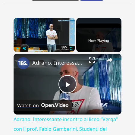
×
Now Playing
×
Play
Unmute
Fullscreen
Adrano. Interessante incontro al liceo “Verga” con il prof. Fabio Gamberini. Studenti del Linguistic
Play
Watch on
Video
Adrano. Interessante incontro al liceo “Verga”
con il prof. Fabio Gamberini. Studenti del