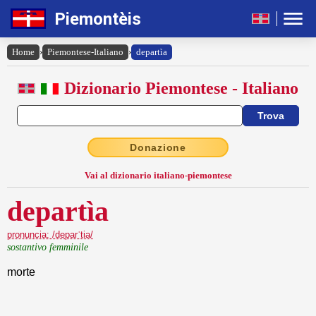
Piemontèis
Home
›
Piemontese-Italiano
›
departìa
Dizionario Piemontese - Italiano
Donazione
Vai al dizionario italiano-piemontese
departìa
pronuncia: /deparˈtia/
sostantivo femminile
morte