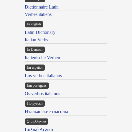
Dictionnaire Latin
Verbes italiens
In english
Latin Dictionary
Italian Verbs
In Deutsch
Italienische Verben
En español
Los verbos italianos
Em portugues
Os verbos italianos
По русски
Итальянские глаголы
Στα ελληνικά
Ιταλικό Λεξικό