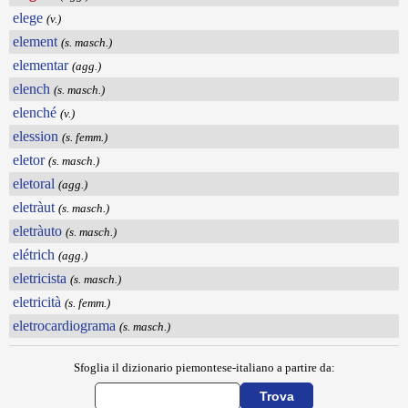
elege
(v.)
element
(s. masch.)
elementar
(agg.)
elench
(s. masch.)
elenché
(v.)
elession
(s. femm.)
eletor
(s. masch.)
eletoral
(agg.)
eletràut
(s. masch.)
eletràuto
(s. masch.)
elétrich
(agg.)
eletricista
(s. masch.)
eletricità
(s. femm.)
eletrocardiograma
(s. masch.)
Sfoglia il dizionario piemontese-italiano a partire da: