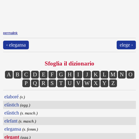
permalink
‹ elegansa
elege ›
Sfoglia il dizionario
A
B
C
D
E
F
G
H
I
J
K
L
M
N
O
P
Q
R
S
T
U
V
W
X
Y
Z
elaboré
(v.)
elàstich
(agg.)
elàstich
(s. masch.)
elefant
(s. masch.)
elegansa
(s. femm.)
elegant
(agg.)