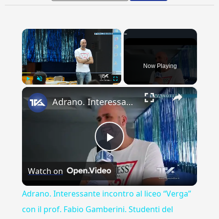
×
Now Playing
×
Play
Unmute
Fullscreen
Adrano. Interessante incontro al liceo “Verga” con il prof. Fabio Gamberini. Studenti del Linguistic
Play
Watch on
Video
Adrano. Interessante incontro al liceo “Verga”
con il prof. Fabio Gamberini. Studenti del