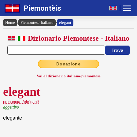
Piemontèis
Home
›
Piemontese-Italiano
›
elegant
Dizionario Piemontese - Italiano
Donazione
Vai al dizionario italiano-piemontese
elegant
pronuncia: /eleˈgaŋt/
aggettivo
elegante