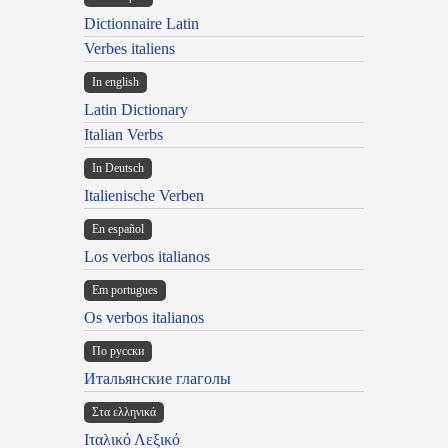
Dictionnaire Latin
Verbes italiens
In english
Latin Dictionary
Italian Verbs
In Deutsch
Italienische Verben
En español
Los verbos italianos
Em portugues
Os verbos italianos
По русски
Итальянские глаголы
Στα ελληνικά
Ιταλικό Λεξικό