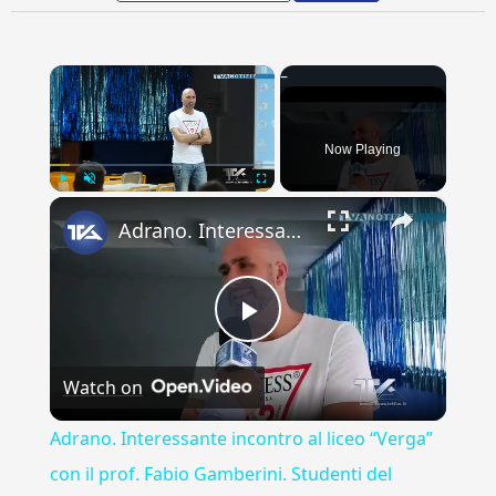
×
Now Playing
×
Play
Unmute
Fullscreen
Adrano. Interessante incontro al liceo “Verga” con il prof. Fabio Gamberini. Studenti del Linguistic
Play
Watch on
Video
Adrano. Interessante incontro al liceo “Verga”
con il prof. Fabio Gamberini. Studenti del