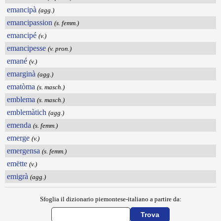
emancipà
(agg.)
emancipassion
(s. femm.)
emancipé
(v.)
emancipesse
(v. pron.)
emané
(v.)
emarginà
(agg.)
ematòma
(s. masch.)
emblema
(s. masch.)
emblemàtich
(agg.)
emenda
(s. femm.)
emerge
(v.)
emergensa
(s. femm.)
emëtte
(v.)
emigrà
(agg.)
Sfoglia il dizionario piemontese-italiano a partire da: