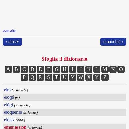
permalink
‹ elusiv
emancipà ›
Sfoglia il dizionario
A
B
C
D
E
F
G
H
I
J
K
L
M
N
O
P
Q
R
S
T
U
V
W
X
Y
Z
elm
(s. masch.)
elogé
(v.)
elògi
(s. masch.)
eloquensa
(s. femm.)
elusiv
(agg.)
emanassion
(s. femm.)