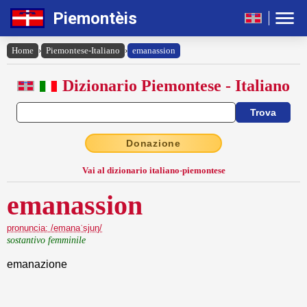
Piemontèis
Home
›
Piemontese-Italiano
›
emanassion
Dizionario Piemontese - Italiano
Donazione
Vai al dizionario italiano-piemontese
emanassion
pronuncia: /emanaˈsjuŋ/
sostantivo femminile
emanazione