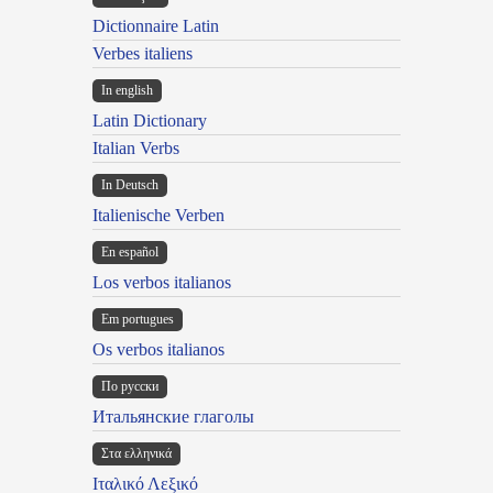
Dictionnaire Latin
Verbes italiens
In english
Latin Dictionary
Italian Verbs
In Deutsch
Italienische Verben
En español
Los verbos italianos
Em portugues
Os verbos italianos
По русски
Итальянские глаголы
Στα ελληνικά
Ιταλικό Λεξικό