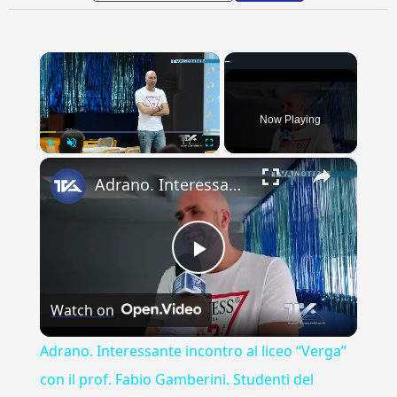
×
Now Playing
×
Play
Unmute
Fullscreen
Adrano. Interessante incontro al liceo “Verga” con il prof. Fabio Gamberini. Studenti del Linguistic
Play
Watch on
Video
Adrano. Interessante incontro al liceo “Verga”
con il prof. Fabio Gamberini. Studenti del