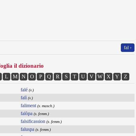
fal ›
oglia il dizionario
L
M
N
O
P
Q
R
S
T
U
V
W
X
Y
Z
falé
(v.)
falì
(v.)
faliment
(s. masch.)
falòpa
(s. femm.)
falsificassion
(s. femm.)
faluspa
(s. femm.)