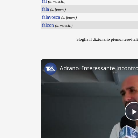
fal
(s. masch.)
fala
(s. femm.)
falavosca
(s. femm.)
falcon
(s. masch.)
Sfoglia il dizionario piemontese-itali