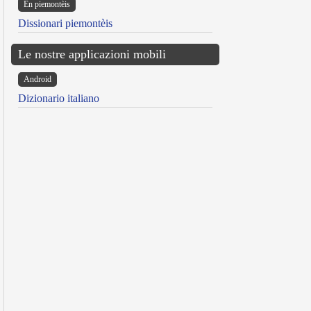
Ën piemontèis
Dissionari piemontèis
Le nostre applicazioni mobili
Android
Dizionario italiano
reen