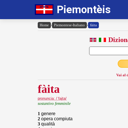
Piemontèis
Home
›
Piemontese-Italiano
›
fàita
Dizion
Vai al 
fàita
pronuncia: /ˈfajta/
sostantivo femminile
1
genere
2
opera compiuta
3
qualità