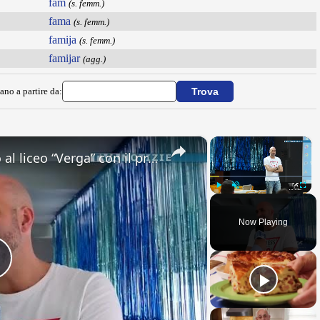
fam
(s. femm.)
fama
(s. femm.)
famija
(s. femm.)
famijar
(agg.)
ano a partire da:
×
×
Adrano. Interessante incontro al liceo “Verga” con il prof. Fabio Gamberini. Studenti del Linguistic
Play
Unmute
Fullsc
Now Playing
Play