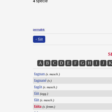
4
specie
permalink
‹ fàit
Sf
A
B
C
D
E
F
G
H
I
J
K
fagnan
(s. masch.)
fagnané
(v.)
fagòt
(s. masch.)
fàit
(agg.)
fàit
(s. masch.)
fàita
(s. femm.)