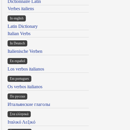
Dictionnaire Latin
Verbes italiens
In english
Latin Dictionary
Italian Verbs
In Deutsch
Italienische Verben
En español
Los verbos italianos
Em portugues
Os verbos italianos
По русски
Итальянские глаголы
Στα ελληνικά
Ιταλικό Λεξικό