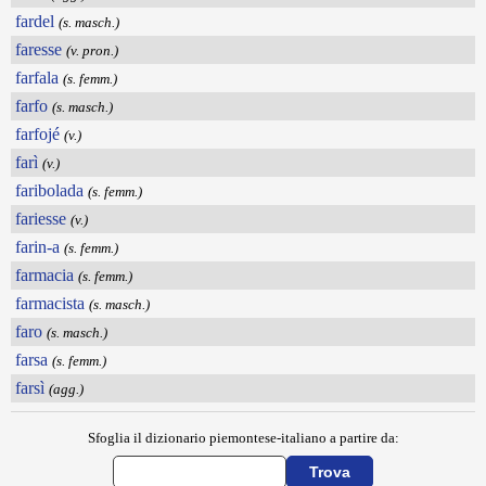
fardel
(s. masch.)
faresse
(v. pron.)
farfala
(s. femm.)
farfo
(s. masch.)
farfojé
(v.)
farì
(v.)
faribolada
(s. femm.)
fariesse
(v.)
farin-a
(s. femm.)
farmacia
(s. femm.)
farmacista
(s. masch.)
faro
(s. masch.)
farsa
(s. femm.)
farsì
(agg.)
Sfoglia il dizionario piemontese-italiano a partire da: