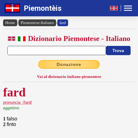
Piemontèis
Home
›
Piemontese-Italiano
›
fard
Dizionario Piemontese - Italiano
Donazione
Vai al dizionario italiano-piemontese
fard
pronuncia: /fard/
aggettivo
1
falso
2
finto