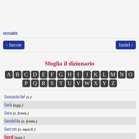
permalink
‹ farcon
fardel ›
Sfoglia il dizionario
A
B
C
D
E
F
G
H
I
J
K
L
M
N
O
P
Q
R
S
T
U
V
W
X
Y
Z
fantastiché
(v.)
farà
(agg.)
fara
(s. femm.)
farabòla
(s. femm.)
farcon
(s. masch.)
fard
(agg.)