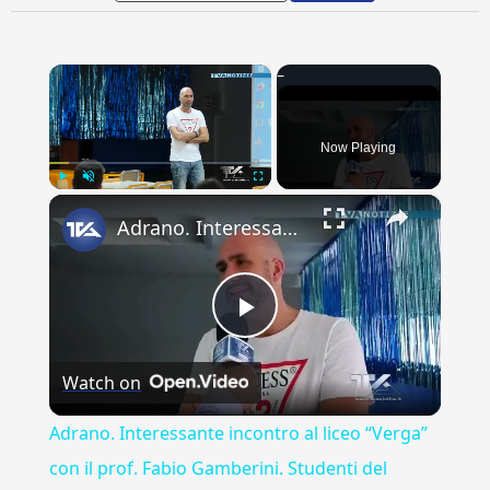
×
Now Playing
×
Play
Unmute
Fullscreen
Adrano. Interessante incontro al liceo “Verga” con il prof. Fabio Gamberini. Studenti del Linguistic
Play
Watch on
Video
Adrano. Interessante incontro al liceo “Verga”
con il prof. Fabio Gamberini. Studenti del