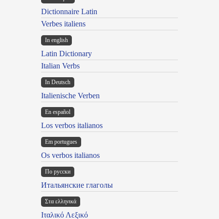
Dictionnaire Latin
Verbes italiens
In english
Latin Dictionary
Italian Verbs
In Deutsch
Italienische Verben
En español
Los verbos italianos
Em portugues
Os verbos italianos
По русски
Итальянские глаголы
Στα ελληνικά
Ιταλικό Λεξικό