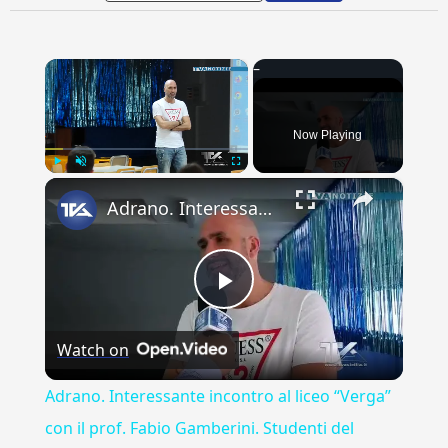
×
Now Playing
×
Play
Unmute
Fullscreen
Adrano. Interessante incontro al liceo “Verga” con il prof. Fabio Gamberini. Studenti del Linguistic
Play
Watch on
Video
Adrano. Interessante incontro al liceo “Verga”
con il prof. Fabio Gamberini. Studenti del