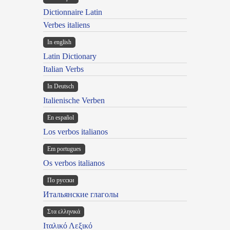
Dictionnaire Latin
Verbes italiens
In english
Latin Dictionary
Italian Verbs
In Deutsch
Italienische Verben
En español
Los verbos italianos
Em portugues
Os verbos italianos
По русски
Итальянские глаголы
Στα ελληνικά
Ιταλικό Λεξικό