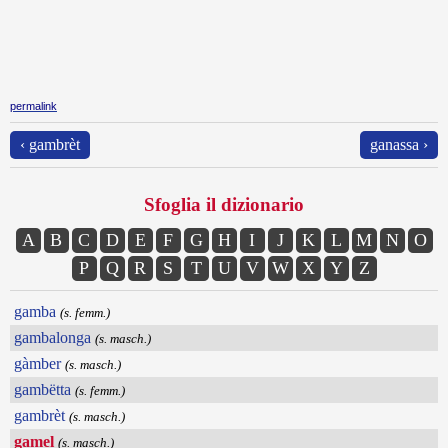
permalink
‹ gambrèt
ganassa ›
Sfoglia il dizionario
A
B
C
D
E
F
G
H
I
J
K
L
M
N
O
P
Q
R
S
T
U
V
W
X
Y
Z
gamba
(s. femm.)
gambalonga
(s. masch.)
gàmber
(s. masch.)
gambëtta
(s. femm.)
gambrèt
(s. masch.)
gamel
(s. masch.)