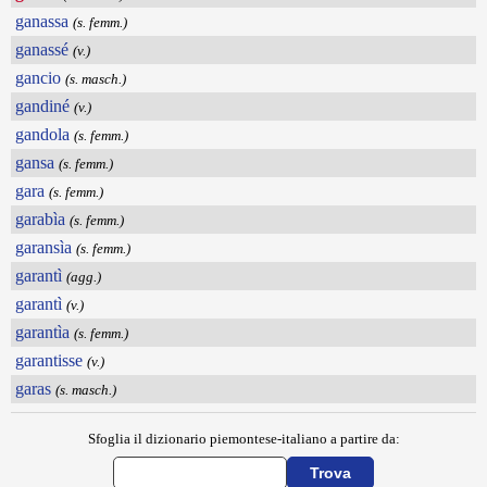
ganassa
(s. femm.)
ganassé
(v.)
gancio
(s. masch.)
gandiné
(v.)
gandola
(s. femm.)
gansa
(s. femm.)
gara
(s. femm.)
garabìa
(s. femm.)
garansìa
(s. femm.)
garantì
(agg.)
garantì
(v.)
garantìa
(s. femm.)
garantisse
(v.)
garas
(s. masch.)
Sfoglia il dizionario piemontese-italiano a partire da: