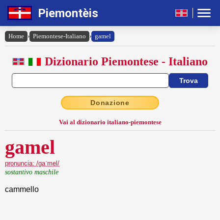
Piemontèis
Home
›
Piemontese-Italiano
›
gamel
Dizionario Piemontese - Italiano
Donazione
Vai al dizionario italiano-piemontese
gamel
pronuncia: /gaˈmel/
sostantivo maschile
cammello