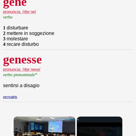
gené
pronuncia: /ʤeˈne/
verbo
1
disturbare
2
mettere in soggezione
3
molestare
4
recare disturbo
genesse
pronuncia: /ʤeˈnese/
verbo pronominale*
sentirsi a disagio
permalink
×