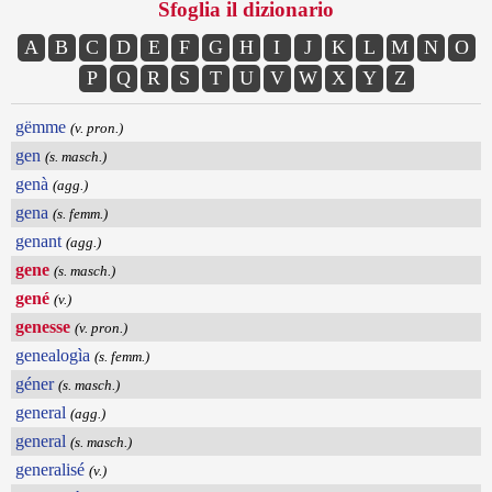
Sfoglia il dizionario
A
B
C
D
E
F
G
H
I
J
K
L
M
N
O
P
Q
R
S
T
U
V
W
X
Y
Z
gëmme
(v. pron.)
gen
(s. masch.)
genà
(agg.)
gena
(s. femm.)
genant
(agg.)
gene
(s. masch.)
gené
(v.)
genesse
(v. pron.)
genealogìa
(s. femm.)
géner
(s. masch.)
general
(agg.)
general
(s. masch.)
generalisé
(v.)