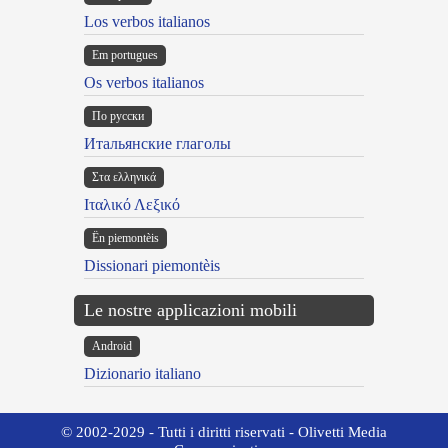
Los verbos italianos
Em portugues
Os verbos italianos
По русски
Итальянские глаголы
Στα ελληνικά
Ιταλικό Λεξικό
Ën piemontèis
Dissionari piemontèis
Le nostre applicazioni mobili
Android
Dizionario italiano
© 2002-2029 - Tutti i diritti riservati - Olivetti Media