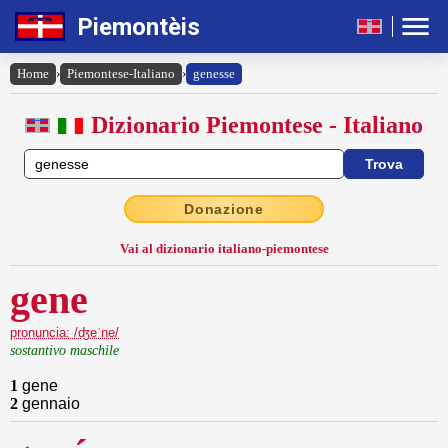
Piemontèis
Home
›
Piemontese-Italiano
›
genesse
Dizionario Piemontese - Italiano
Donazione
Vai al dizionario italiano-piemontese
gene
pronuncia: /ʤeˈne/
sostantivo maschile
1
gene
2
gennaio