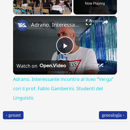
Now Playing
×
Play
Unmute
Fullscreen
Adrano. Interessante incontro al liceo “Verga” con il prof. Fabio Gamberini. Studenti del Linguistic
Play
Watch on
Video
Adrano. Interessante incontro al liceo “Verga”
con il prof. Fabio Gamberini. Studenti del
Linguistic
‹ genant
genealogìa ›