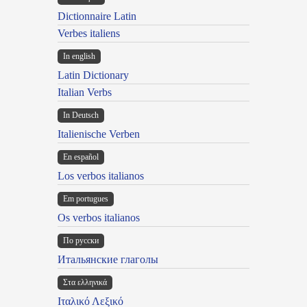
Dictionnaire Latin
Verbes italiens
In english
Latin Dictionary
Italian Verbs
In Deutsch
Italienische Verben
En español
Los verbos italianos
Em portugues
Os verbos italianos
По русски
Итальянские глаголы
Στα ελληνικά
Ιταλικό Λεξικό