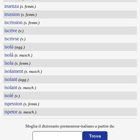
iruenza
(s. femm.)
irussion
(s. femm.)
iscrission
(s. femm.)
iscrive
(v.)
iscrivse
(v.)
isolà
(agg.)
isolà
(s. masch.)
ìsola
(s. femm.)
isolament
(s. masch.)
isolant
(agg.)
isolant
(s. masch.)
isolé
(v.)
ispession
(s. femm.)
ispetor
(s. masch.)
Sfoglia il dizionario piemontese-italiano a partire da: