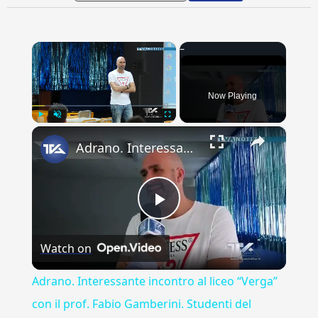
×
Now Playing
×
Play
Unmute
Fullscreen
Adrano. Interessante incontro al liceo “Verga” con il prof. Fabio Gamberini. Studenti del Linguistic
Play
Watch on
Video
Adrano. Interessante incontro al liceo “Verga”
con il prof. Fabio Gamberini. Studenti del