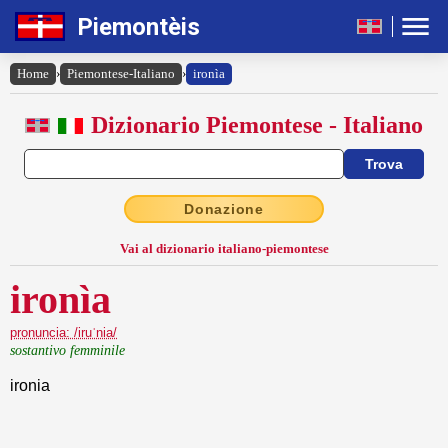
Piemontèis
Home
›
Piemontese-Italiano
›
ironìa
Dizionario Piemontese - Italiano
Donazione
Vai al dizionario italiano-piemontese
ironìa
pronuncia: /iruˈnia/
sostantivo femminile
ironia