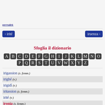
permalink
‹ irité
iruenza ›
Sfoglia il dizionario
A
B
C
D
E
F
G
H
I
J
K
L
M
N
O
P
Q
R
S
T
U
V
W
X
Y
Z
irigassion
(s. femm.)
irighé
(v.)
irigidì
(v.)
iritassion
(s. femm.)
irité
(v.)
ironìa
(s. femm.)