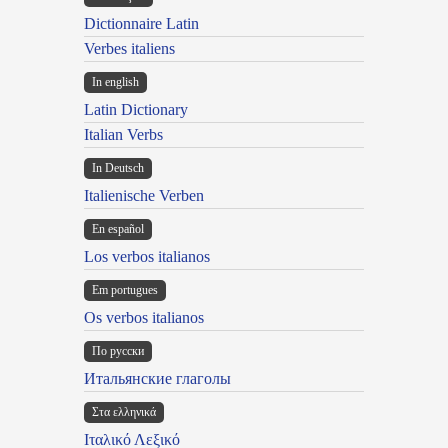
Dictionnaire Latin
Verbes italiens
In english
Latin Dictionary
Italian Verbs
In Deutsch
Italienische Verben
En español
Los verbos italianos
Em portugues
Os verbos italianos
По русски
Итальянские глаголы
Στα ελληνικά
Ιταλικό Λεξικό