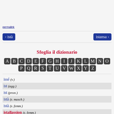
permalink
‹ istà
istansa ›
Sfoglia il dizionario
A
B
C
D
E
F
G
H
I
J
K
L
M
N
O
P
Q
R
S
T
U
V
W
X
Y
Z
issé
(v.)
ist
(agg.)
ist
(pron.)
istà
(s. masch.)
istà
(s. femm.)
istallassion
(s. femm.)