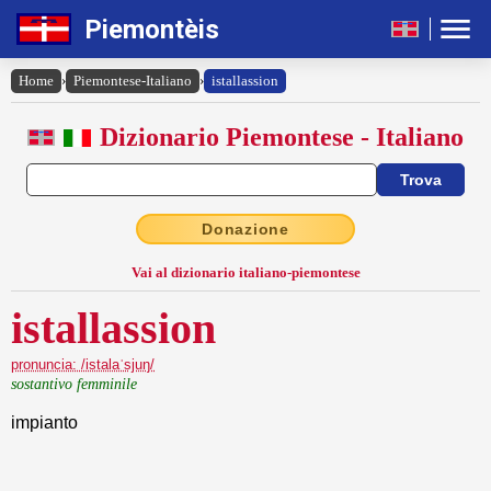
Piemontèis
Home
›
Piemontese-Italiano
›
istallassion
Dizionario Piemontese - Italiano
Donazione
Vai al dizionario italiano-piemontese
istallassion
pronuncia: /istalaˈsjuŋ/
sostantivo femminile
impianto