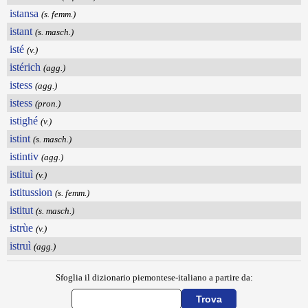
istansa
(s. femm.)
istant
(s. masch.)
isté
(v.)
istérich
(agg.)
istess
(agg.)
istess
(pron.)
istighé
(v.)
istint
(s. masch.)
istintiv
(agg.)
istituì
(v.)
istitussion
(s. femm.)
istitut
(s. masch.)
istrùe
(v.)
istruì
(agg.)
Sfoglia il dizionario piemontese-italiano a partire da: