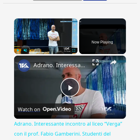
×
Now Playing
×
Play
Unmute
Fullscreen
Adrano. Interessante incontro al liceo “Verga” con il prof. Fabio Gamberini. Studenti del Linguistic
Play
Watch on
Video
Adrano. Interessante incontro al liceo “Verga”
con il prof. Fabio Gamberini. Studenti del