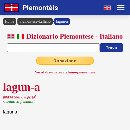
Piemontèis
Home
›
Piemontese-Italiano
›
lagun-a
Dizionario Piemontese - Italiano
Donazione
Vai al dizionario italiano-piemontese
lagun-a
pronuncia: /laˈgyŋa/
sostantivo femminile
laguna