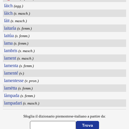
làich
(agg.)
làich
(s. masch.)
làit
(s. masch.)
laitarìa
(s. femm.)
laitùa
(s. femm.)
lama
(s. femm.)
lambris
(s. masch.)
lament
(s. masch.)
lamenta
(s. femm.)
lamenté
(v.)
lamentesse
(v. pron.)
lamëtta
(s. femm.)
làmpada
(s. femm.)
lampadari
(s. masch.)
Sfoglia il dizionario piemontese-italiano a partire da: