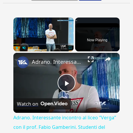
×
Now Playing
×
Play
Unmute
Fullscreen
Adrano. Interessante incontro al liceo “Verga” con il prof. Fabio Gamberini. Studenti del Linguistic
Play
Watch on
Video
Adrano. Interessante incontro al liceo “Verga”
con il prof. Fabio Gamberini. Studenti del