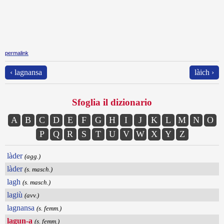
permalink
‹ lagnansa
làich ›
Sfoglia il dizionario
A
B
C
D
E
F
G
H
I
J
K
L
M
N
O
P
Q
R
S
T
U
V
W
X
Y
Z
làder
(agg.)
làder
(s. masch.)
lagh
(s. masch.)
lagiù
(avv.)
lagnansa
(s. femm.)
lagun-a
(s. femm.)