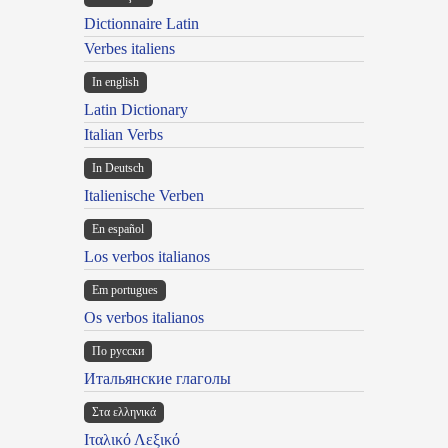
Dictionnaire Latin
Verbes italiens
In english
Latin Dictionary
Italian Verbs
In Deutsch
Italienische Verben
En español
Los verbos italianos
Em portugues
Os verbos italianos
По русски
Итальянские глаголы
Στα ελληνικά
Ιταλικό Λεξικό