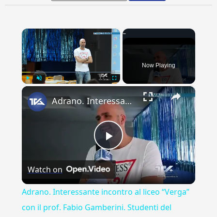
×
Now Playing
×
Play
Unmute
Fullscreen
Adrano. Interessante incontro al liceo “Verga” con il prof. Fabio Gamberini. Studenti del Linguistic
Play
Watch on
Video
Adrano. Interessante incontro al liceo “Verga”
con il prof. Fabio Gamberini. Studenti del