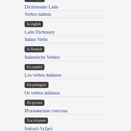
Dictionnaire Latin
Verbes italiens
In english
Latin Dictionary
Italian Verbs
In Deutsch
Italienische Verben
En español
Los verbos italianos
Em portugues
Os verbos italianos
По русски
Итальянские глаголы
Στα ελληνικά
Ιταλικό Λεξικό