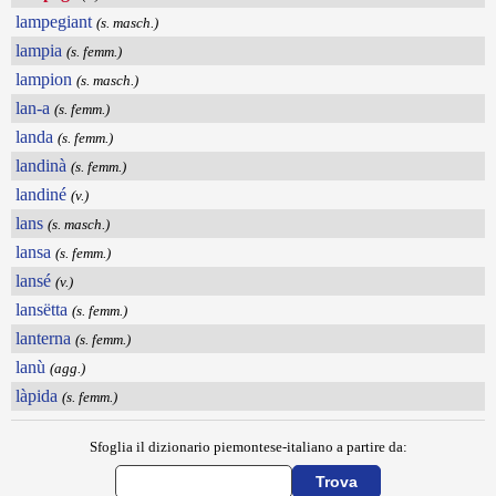
lampegiant
(s. masch.)
lampia
(s. femm.)
lampion
(s. masch.)
lan-a
(s. femm.)
landa
(s. femm.)
landinà
(s. femm.)
landiné
(v.)
lans
(s. masch.)
lansa
(s. femm.)
lansé
(v.)
lansëtta
(s. femm.)
lanterna
(s. femm.)
lanù
(agg.)
làpida
(s. femm.)
Sfoglia il dizionario piemontese-italiano a partire da: