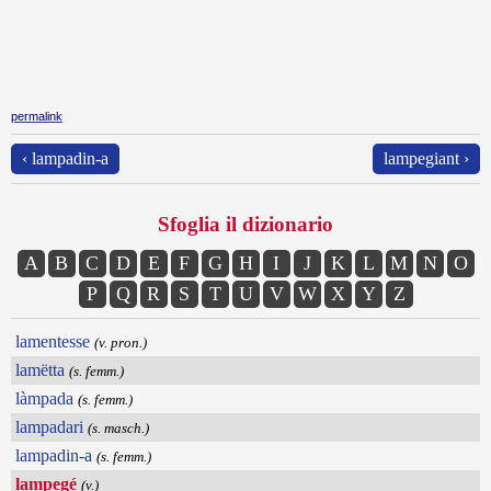
permalink
‹ lampadin-a
lampegiant ›
Sfoglia il dizionario
A
B
C
D
E
F
G
H
I
J
K
L
M
N
O
P
Q
R
S
T
U
V
W
X
Y
Z
lamentesse
(v. pron.)
lamëtta
(s. femm.)
làmpada
(s. femm.)
lampadari
(s. masch.)
lampadin-a
(s. femm.)
lampegé
(v.)