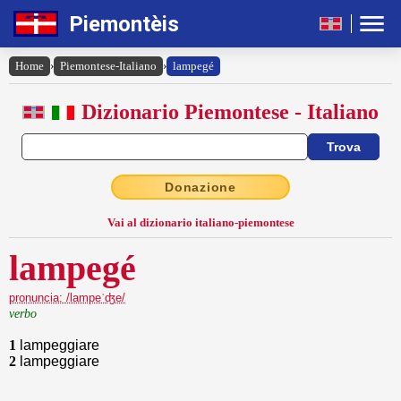
Piemontèis
Home
›
Piemontese-Italiano
›
lampegé
Dizionario Piemontese - Italiano
Donazione
Vai al dizionario italiano-piemontese
lampegé
pronuncia: /lampeˈʤe/
verbo
1
lampeggiare
2
lampeggiare