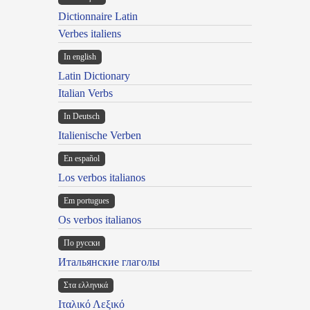
Dictionnaire Latin
Verbes italiens
In english
Latin Dictionary
Italian Verbs
In Deutsch
Italienische Verben
En español
Los verbos italianos
Em portugues
Os verbos italianos
По русски
Итальянские глаголы
Στα ελληνικά
Ιταλικό Λεξικό