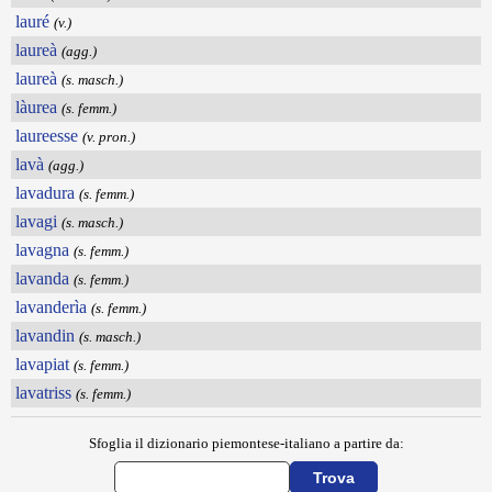
lauré
(v.)
laureà
(agg.)
laureà
(s. masch.)
làurea
(s. femm.)
laureesse
(v. pron.)
lavà
(agg.)
lavadura
(s. femm.)
lavagi
(s. masch.)
lavagna
(s. femm.)
lavanda
(s. femm.)
lavanderìa
(s. femm.)
lavandin
(s. masch.)
lavapiat
(s. femm.)
lavatriss
(s. femm.)
Sfoglia il dizionario piemontese-italiano a partire da: