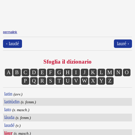
permalink
‹ laudé
lauré ›
Sfoglia il dizionario
A
B
C
D
E
F
G
H
I
J
K
L
M
N
O
P
Q
R
S
T
U
V
W
X
Y
Z
latin
(avv.)
latitùdin
(s. femm.)
lato
(s. masch.)
làuda
(s. femm.)
laudé
(v.)
làur
(s. masch.)