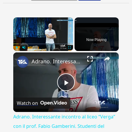
×
Now Playing
×
Play
Unmute
Fullscreen
Adrano. Interessante incontro al liceo “Verga” con il prof. Fabio Gamberini. Studenti del Linguistic
Play
Watch on
Video
Adrano. Interessante incontro al liceo “Verga”
con il prof. Fabio Gamberini. Studenti del