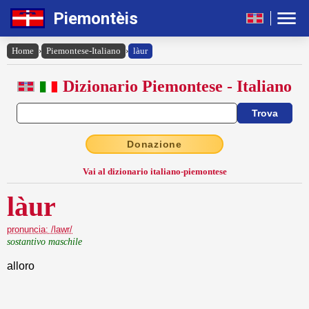
Piemontèis
Home
›
Piemontese-Italiano
›
làur
Dizionario Piemontese - Italiano
Donazione
Vai al dizionario italiano-piemontese
làur
pronuncia: /lawr/
sostantivo maschile
alloro