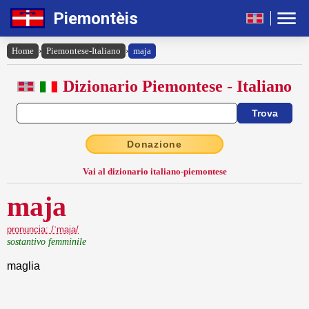
Piemontèis
Home
›
Piemontese-Italiano
›
maja
Dizionario Piemontese - Italiano
Donazione
Vai al dizionario italiano-piemontese
maja
pronuncia: /ˈmaja/
sostantivo femminile
maglia