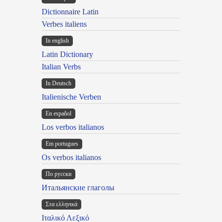
Dictionnaire Latin
Verbes italiens
In english
Latin Dictionary
Italian Verbs
In Deutsch
Italienische Verben
En español
Los verbos italianos
Em portugues
Os verbos italianos
По русски
Итальянские глаголы
Στα ελληνικά
Ιταλικό Λεξικό