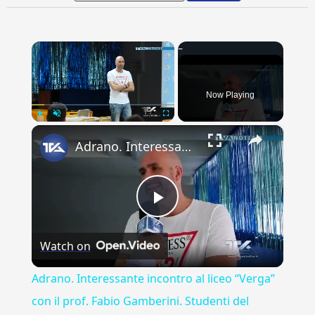
×
Now Playing
×
Play
Unmute
Fullscreen
Adrano. Interessante incontro al liceo “Verga” con il prof. Fabio Gamberini. Studenti del Linguistic
Play
Watch on
Video
Adrano. Interessante incontro al liceo “Verga”
con il prof. Fabio Gamberini. Studenti del