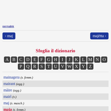
permalink
‹ maj
majëtta ›
Sfoglia il dizionario
A
B
C
D
E
F
G
H
I
J
K
L
M
N
O
P
Q
R
S
T
U
V
W
X
Y
Z
mainagera
(s. femm.)
mairant
(agg.)
màire
(agg.)
mairì
(v.)
maj
(s. masch.)
maja
(s. femm.)