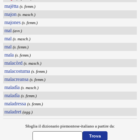
majëtta
(s. femm.)
majon
(s. masch.)
majones
(s. femm.)
mal
(avv.)
mal
(s. masch.)
mal
(s. femm.)
mala
(s. femm.)
malacòrd
(s. masch.)
malacostuma
(s. femm.)
malacreansa
(s. femm.)
maladìa
(s. masch.)
maladìa
(s. femm.)
maladressa
(s. femm.)
maladret
(agg.)
Sfoglia il dizionario piemontese-italiano a partire da: