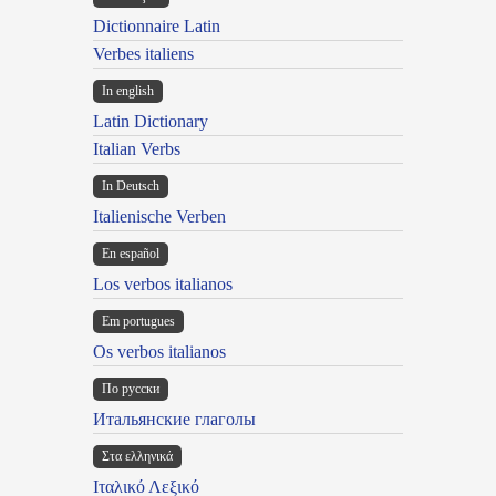
Dictionnaire Latin
Verbes italiens
In english
Latin Dictionary
Italian Verbs
In Deutsch
Italienische Verben
En español
Los verbos italianos
Em portugues
Os verbos italianos
По русски
Итальянские глаголы
Στα ελληνικά
Ιταλικό Λεξικό