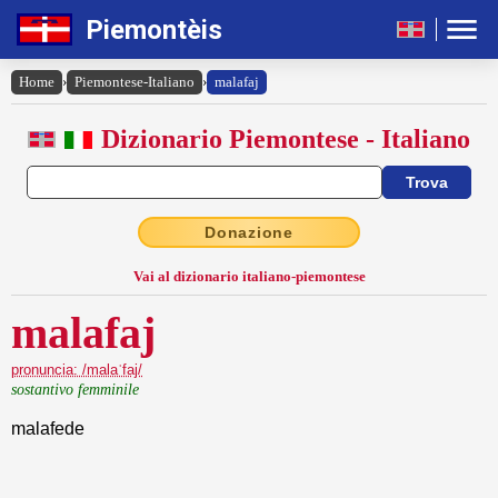
Piemontèis
Home
›
Piemontese-Italiano
›
malafaj
Dizionario Piemontese - Italiano
Donazione
Vai al dizionario italiano-piemontese
malafaj
pronuncia: /malaˈfaj/
sostantivo femminile
malafede