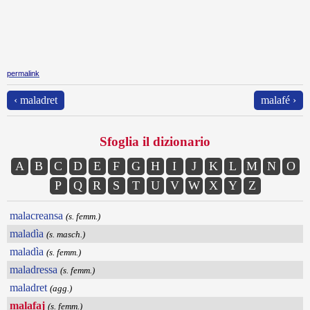
permalink
‹ maladret
malafé ›
Sfoglia il dizionario
A
B
C
D
E
F
G
H
I
J
K
L
M
N
O
P
Q
R
S
T
U
V
W
X
Y
Z
malacreansa
(s. femm.)
maladìa
(s. masch.)
maladìa
(s. femm.)
maladressa
(s. femm.)
maladret
(agg.)
malafaj
(s. femm.)