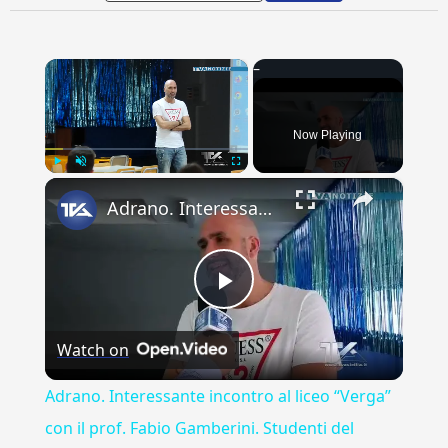
×
Now Playing
×
Play
Unmute
Fullscreen
Adrano. Interessante incontro al liceo “Verga” con il prof. Fabio Gamberini. Studenti del Linguistic
Play
Watch on
Video
Adrano. Interessante incontro al liceo “Verga”
con il prof. Fabio Gamberini. Studenti del