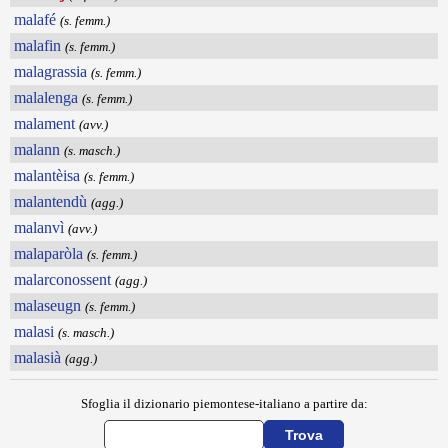
malafé
(s. femm.)
malafin
(s. femm.)
malagrassia
(s. femm.)
malalenga
(s. femm.)
malament
(avv.)
malann
(s. masch.)
malantèisa
(s. femm.)
malantendù
(agg.)
malanvì
(avv.)
malaparòla
(s. femm.)
malarconossent
(agg.)
malaseugn
(s. femm.)
malasi
(s. masch.)
malasià
(agg.)
Sfoglia il dizionario piemontese-italiano a partire da: