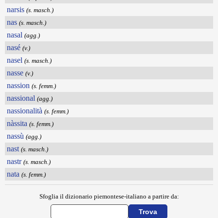
narsis
(s. masch.)
nas
(s. masch.)
nasal
(agg.)
nasé
(v.)
nasel
(s. masch.)
nasse
(v.)
nassion
(s. femm.)
nassional
(agg.)
nassionalità
(s. femm.)
nàssita
(s. femm.)
nassù
(agg.)
nast
(s. masch.)
nastr
(s. masch.)
nata
(s. femm.)
Sfoglia il dizionario piemontese-italiano a partire da: