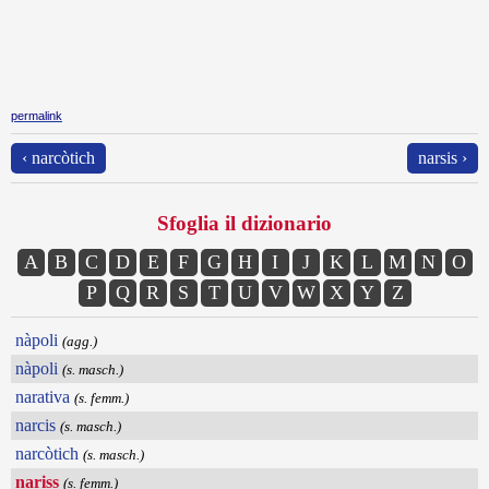
permalink
‹ narcòtich
narsis ›
Sfoglia il dizionario
A
B
C
D
E
F
G
H
I
J
K
L
M
N
O
P
Q
R
S
T
U
V
W
X
Y
Z
nàpoli
(agg.)
nàpoli
(s. masch.)
narativa
(s. femm.)
narcis
(s. masch.)
narcòtich
(s. masch.)
nariss
(s. femm.)