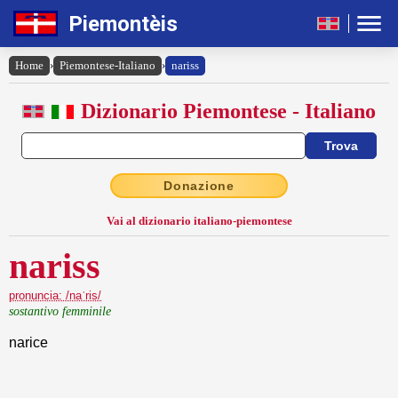
Piemontèis
Home
›
Piemontese-Italiano
›
nariss
Dizionario Piemontese - Italiano
Donazione
Vai al dizionario italiano-piemontese
nariss
pronuncia: /naˈris/
sostantivo femminile
narice