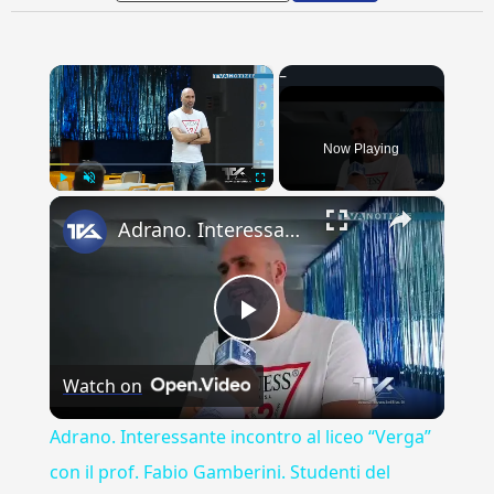
×
Now Playing
×
Play
Unmute
Fullscreen
Adrano. Interessante incontro al liceo “Verga” con il prof. Fabio Gamberini. Studenti del Linguistic
Play
Watch on
Video
Adrano. Interessante incontro al liceo “Verga”
con il prof. Fabio Gamberini. Studenti del