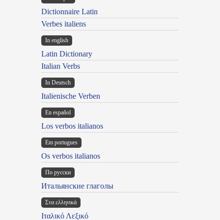
Dictionnaire Latin
Verbes italiens
In english
Latin Dictionary
Italian Verbs
In Deutsch
Italienische Verben
En español
Los verbos italianos
Em portugues
Os verbos italianos
По русски
Итальянские глаголы
Στα ελληνικά
Ιταλικό Λεξικό