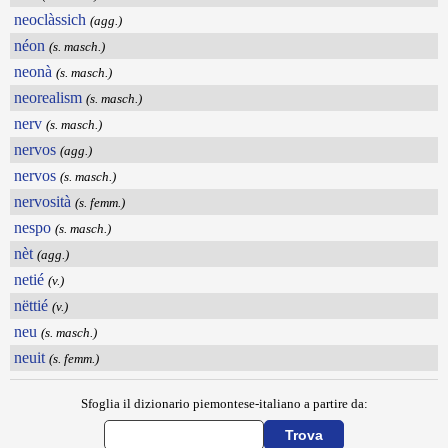
neoclàssich
(agg.)
néon
(s. masch.)
neonà
(s. masch.)
neorealism
(s. masch.)
nerv
(s. masch.)
nervos
(agg.)
nervos
(s. masch.)
nervosità
(s. femm.)
nespo
(s. masch.)
nèt
(agg.)
netié
(v.)
nëttié
(v.)
neu
(s. masch.)
neuit
(s. femm.)
Sfoglia il dizionario piemontese-italiano a partire da: