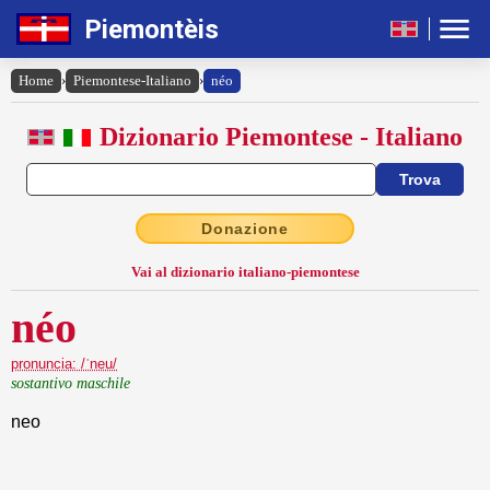
Piemontèis
Home
›
Piemontese-Italiano
›
néo
Dizionario Piemontese - Italiano
Donazione
Vai al dizionario italiano-piemontese
néo
pronuncia: /ˈneu/
sostantivo maschile
neo