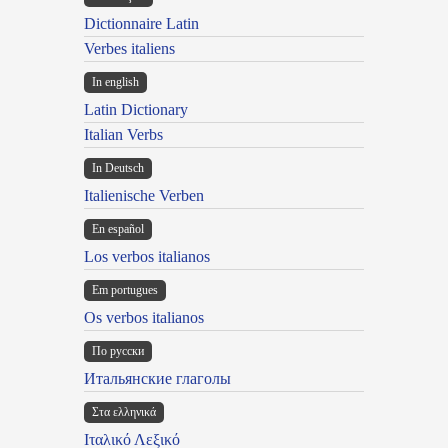
Dictionnaire Latin
Verbes italiens
In english
Latin Dictionary
Italian Verbs
In Deutsch
Italienische Verben
En español
Los verbos italianos
Em portugues
Os verbos italianos
По русски
Итальянские глаголы
Στα ελληνικά
Ιταλικό Λεξικό