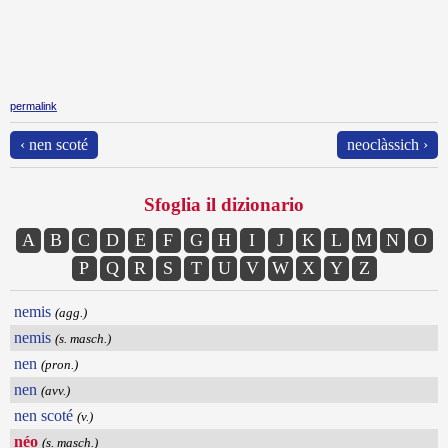
permalink
‹ nen scoté
neoclàssich ›
Sfoglia il dizionario
A
B
C
D
E
F
G
H
I
J
K
L
M
N
O
P
Q
R
S
T
U
V
W
X
Y
Z
nemis
(agg.)
nemis
(s. masch.)
nen
(pron.)
nen
(avv.)
nen scoté
(v.)
néo
(s. masch.)