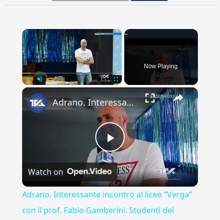
×
Now Playing
×
Play
Unmute
Fullscreen
Adrano. Interessante incontro al liceo “Verga” con il prof. Fabio Gamberini. Studenti del Linguistic
Play
Watch on
Video
Adrano. Interessante incontro al liceo “Verga”
con il prof. Fabio Gamberini. Studenti del