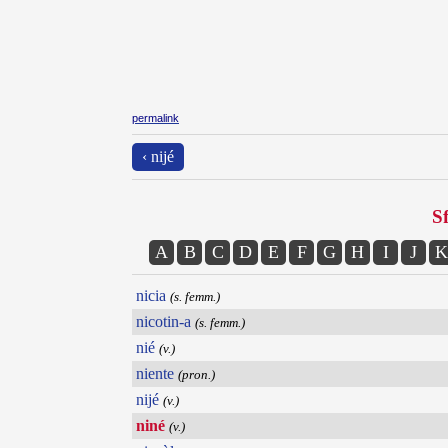
permalink
‹ nijé
Sf
A
B
C
D
E
F
G
H
I
J
K
nicia
(s. femm.)
nicotin-a
(s. femm.)
nié
(v.)
niente
(pron.)
nijé
(v.)
niné
(v.)