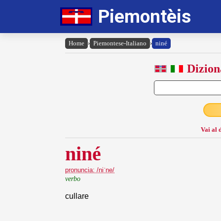
Piemontèis
Home
›
Piemontese-Italiano
›
niné
Dizion
Vai al 
niné
pronuncia: /niˈne/
verbo
cullare