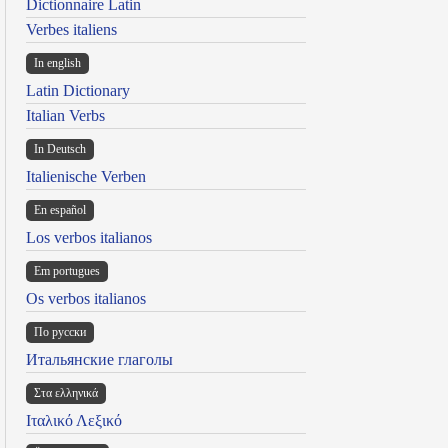
Dictionnaire Latin
Verbes italiens
In english
Latin Dictionary
Italian Verbs
In Deutsch
Italienische Verben
En español
Los verbos italianos
Em portugues
Os verbos italianos
По русски
Итальянские глаголы
Στα ελληνικά
Ιταλικό Λεξικό