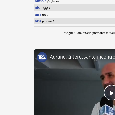
ninsòla
(s. femm.)
nisi
(agg.)
niss
(agg.)
niss
(s. masch.)
Sfoglia il dizionario piemontese-itali