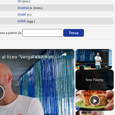
nò
(avv.)
noansa
(s. femm.)
noaté
(v.)
nòbil
(agg.)
ano a partire da:
×
×
Adrano. Interessante incontro al liceo “Verga” con il prof. Fabio Gamberini. Studenti del Linguistic
Play
Unmute
Fullsc
Now Playing
Play