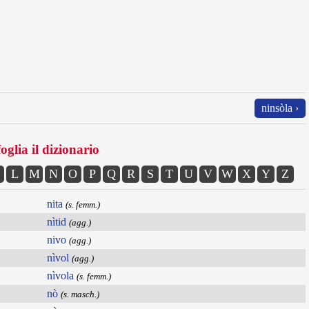
ninsòla ›
oglia il dizionario
L
M
N
O
P
Q
R
S
T
U
V
W
X
Y
Z
nita
(s. femm.)
nìtid
(agg.)
nivo
(agg.)
nìvol
(agg.)
nìvola
(s. femm.)
nò
(s. masch.)