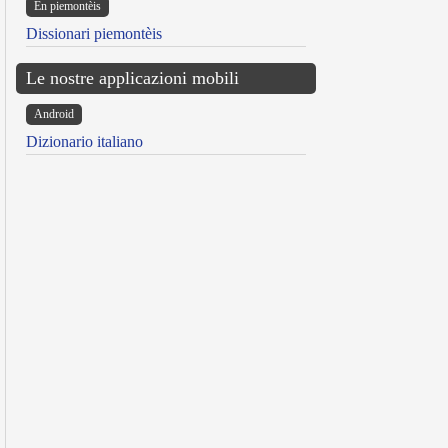
Ën piemontèis
Dissionari piemontèis
Le nostre applicazioni mobili
Android
Dizionario italiano
reen