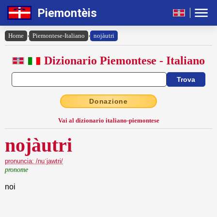
Piemontèis
Home
›
Piemontese-Italiano
›
nojàutri
Dizionario Piemontese - Italiano
Donazione
Vai al dizionario italiano-piemontese
nojàutri
pronuncia: /nuˈjawtri/
pronome
noi