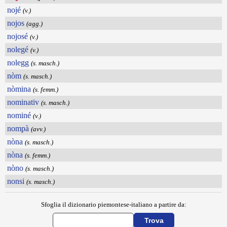
nojé
(v.)
nojos
(agg.)
nojosé
(v.)
nolegé
(v.)
nolegg
(s. masch.)
nòm
(s. masch.)
nòmina
(s. femm.)
nominativ
(s. masch.)
nominé
(v.)
nompà
(avv.)
nòna
(s. masch.)
nòna
(s. femm.)
nòno
(s. masch.)
nonsi
(s. masch.)
Sfoglia il dizionario piemontese-italiano a partire da: