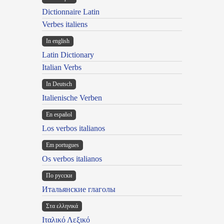
Dictionnaire Latin
Verbes italiens
In english
Latin Dictionary
Italian Verbs
In Deutsch
Italienische Verben
En español
Los verbos italianos
Em portugues
Os verbos italianos
По русски
Итальянские глаголы
Στα ελληνικά
Ιταλικό Λεξικό