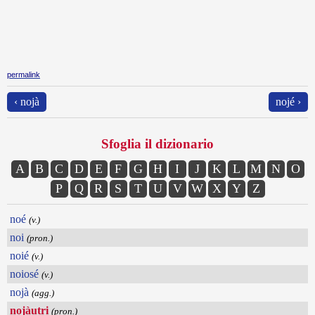
permalink
‹ nojà
nojé ›
Sfoglia il dizionario
A
B
C
D
E
F
G
H
I
J
K
L
M
N
O
P
Q
R
S
T
U
V
W
X
Y
Z
noé
(v.)
noi
(pron.)
noié
(v.)
noiosé
(v.)
nojà
(agg.)
nojàutri
(pron.)