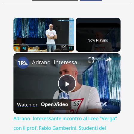
×
Now Playing
×
Play
Unmute
Fullscreen
Adrano. Interessante incontro al liceo “Verga” con il prof. Fabio Gamberini. Studenti del Linguistic
Play
Watch on
Video
Adrano. Interessante incontro al liceo “Verga”
con il prof. Fabio Gamberini. Studenti del