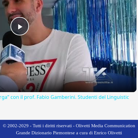
Play
Video
rga” con il prof. Fabio Gamberini. Studenti del Linguistic
© 2002-2029 - Tutti i diritti riservati - Olivetti Media Communication
Grande Dizionario Piemontese a cura di Enrico Olivetti