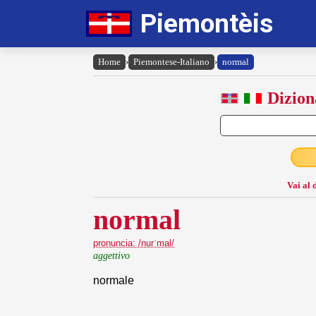
Piemontèis
Home
›
Piemontese-Italiano
›
normal
Dizion
Vai al 
normal
pronuncia: /nurˈmal/
aggettivo
normale