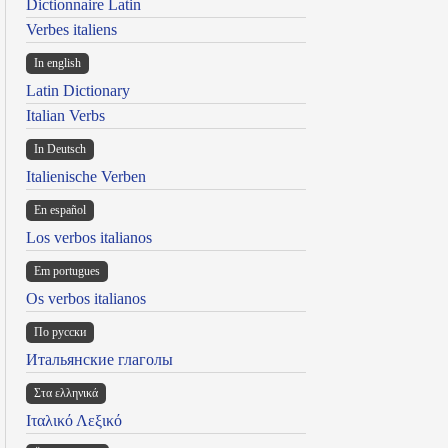
Dictionnaire Latin
Verbes italiens
In english
Latin Dictionary
Italian Verbs
In Deutsch
Italienische Verben
En español
Los verbos italianos
Em portugues
Os verbos italianos
По русски
Итальянские глаголы
Στα ελληνικά
Ιταλικό Λεξικό