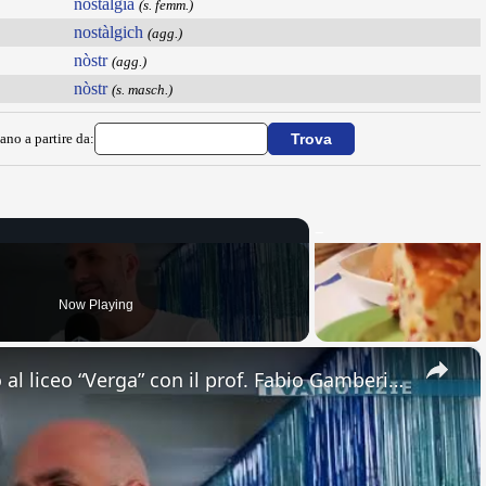
nostalgìa
(s. femm.)
nostàlgich
(agg.)
nòstr
(agg.)
nòstr
(s. masch.)
ano a partire da:
Now Playing
×
Adrano. Interessante incontro al liceo “Verga” con il prof. Fabio Gamberini. Studenti del Linguistic