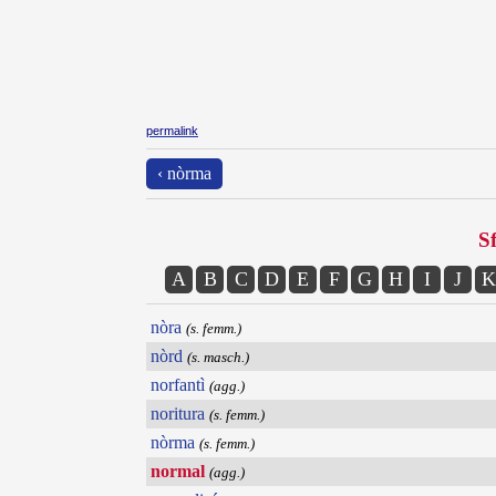
permalink
‹ nòrma
Sf
A
B
C
D
E
F
G
H
I
J
K
nòra
(s. femm.)
nòrd
(s. masch.)
norfantì
(agg.)
noritura
(s. femm.)
nòrma
(s. femm.)
normal
(agg.)