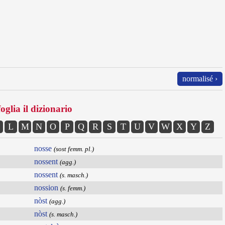
normalisé ›
oglia il dizionario
L
M
N
O
P
Q
R
S
T
U
V
W
X
Y
Z
nosse
(sost femm. pl.)
nossent
(agg.)
nossent
(s. masch.)
nossion
(s. femm.)
nòst
(agg.)
nòst
(s. masch.)