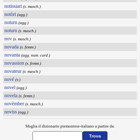
notissiari
(s. masch.)
notòri
(agg.)
noturn
(agg.)
noturn
(s. masch.)
nov
(s. masch.)
novada
(s. femm.)
novanta
(agg. num. card.)
novassion
(s. femm.)
novateur
(s. masch.)
nové
(v.)
novel
(agg.)
novela
(s. femm.)
novèmber
(s. masch.)
noviss
(agg.)
Sfoglia il dizionario piemontese-italiano a partire da: