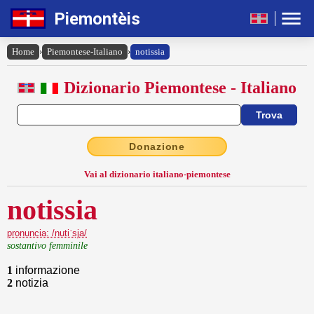
Piemontèis
Home
›
Piemontese-Italiano
›
notissia
Dizionario Piemontese - Italiano
Donazione
Vai al dizionario italiano-piemontese
notissia
pronuncia: /nutiˈsja/
sostantivo femminile
1
informazione
2
notizia