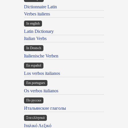
Dictionnaire Latin
Verbes italiens
In english
Latin Dictionary
Italian Verbs
In Deutsch
Italienische Verben
En español
Los verbos italianos
Em portugues
Os verbos italianos
По русски
Итальянские глаголы
Στα ελληνικά
Ιταλικό Λεξικό