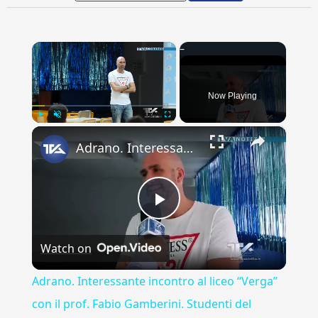
×
Now Playing
×
Play
Unmute
Fullscreen
Adrano. Interessante incontro al liceo “Verga” con il prof. Fabio Gamberini. Studenti del Linguistic
Play
Watch on
Video
Adrano. Interessante incontro al liceo “Verga”
con il prof. Fabio Gamberini. Studenti del