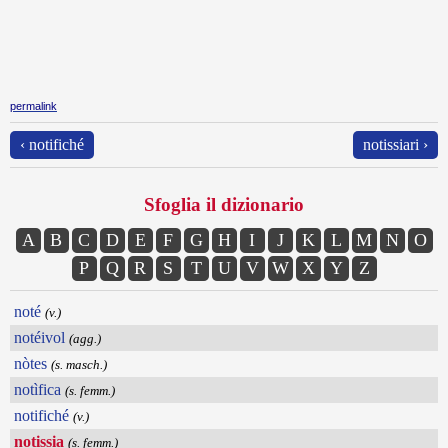
permalink
‹ notifiché
notissiari ›
Sfoglia il dizionario
A
B
C
D
E
F
G
H
I
J
K
L
M
N
O
P
Q
R
S
T
U
V
W
X
Y
Z
noté
(v.)
notéivol
(agg.)
nòtes
(s. masch.)
notìfica
(s. femm.)
notifiché
(v.)
notissia
(s. femm.)