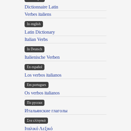
Dictionnaire Latin
Verbes italiens
In english
Latin Dictionary
Italian Verbs
In Deutsch
Italienische Verben
En español
Los verbos italianos
Em portugues
Os verbos italianos
По русски
Итальянские глаголы
Στα ελληνικά
Ιταλικό Λεξικό