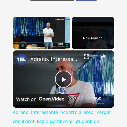
×
Now Playing
×
Play
Unmute
Fullscreen
Adrano. Interessante incontro al liceo “Verga” con il prof. Fabio Gamberini. Studenti del Linguistic
Play
Watch on
Video
Adrano. Interessante incontro al liceo “Verga”
con il prof. Fabio Gamberini. Studenti del