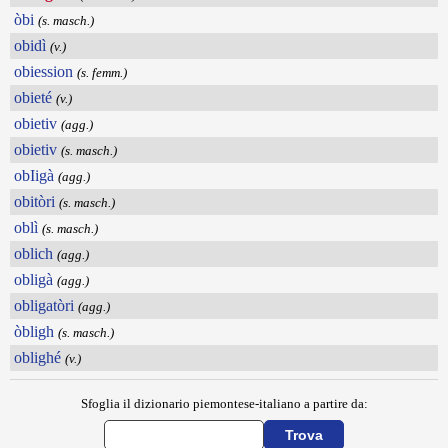
òbi
(s. masch.)
obidì
(v.)
obiession
(s. femm.)
obieté
(v.)
obietiv
(agg.)
obietiv
(s. masch.)
obIigà
(agg.)
obitòri
(s. masch.)
oblì
(s. masch.)
oblich
(agg.)
obligà
(agg.)
obligatòri
(agg.)
òbligh
(s. masch.)
oblighé
(v.)
Sfoglia il dizionario piemontese-italiano a partire da: