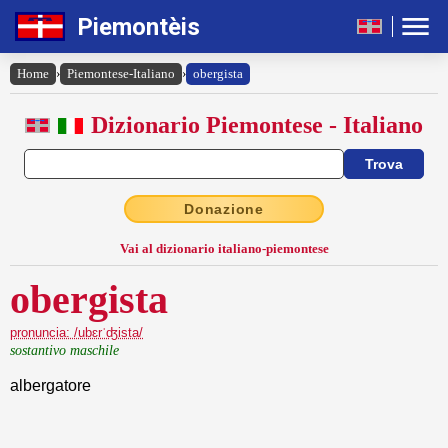
Piemontèis
Home
›
Piemontese-Italiano
›
obergista
Dizionario Piemontese - Italiano
Donazione
Vai al dizionario italiano-piemontese
obergista
pronuncia: /ubɛrˈʤista/
sostantivo maschile
albergatore