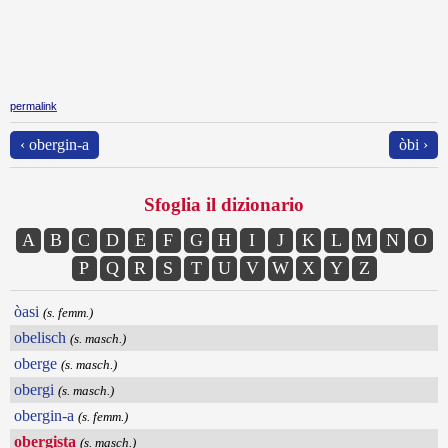
permalink
‹ obergin-a
òbi ›
Sfoglia il dizionario
A
B
C
D
E
F
G
H
I
J
K
L
M
N
O
P
Q
R
S
T
U
V
W
X
Y
Z
òasi
(s. femm.)
obelisch
(s. masch.)
oberge
(s. masch.)
obergi
(s. masch.)
obergin-a
(s. femm.)
obergista
(s. masch.)