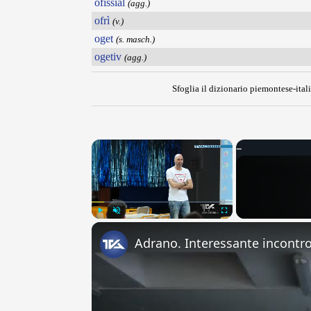
ofissial
(agg.)
ofrì
(v.)
oget
(s. masch.)
ogetiv
(agg.)
Sfoglia il dizionario piemontese-itali
×
Play
Unmute
Fullscreen