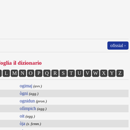
ofissial ›
oglia il dizionario
L
M
N
O
P
Q
R
S
T
U
V
W
X
Y
Z
ogimaj
(avv.)
ògni
(agg.)
ognidun
(pron.)
oIìmpich
(agg.)
oit
(agg.)
òja
(s. femm.)