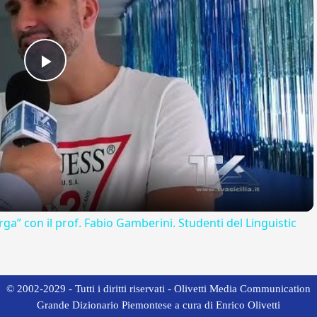
Play
Video
rga” con il prof. Fabio Gamberini. Studenti del Linguistic
© 2002-2029 - Tutti i diritti riservati - Olivetti Media Communication
Grande Dizionario Piemontese a cura di Enrico Olivetti