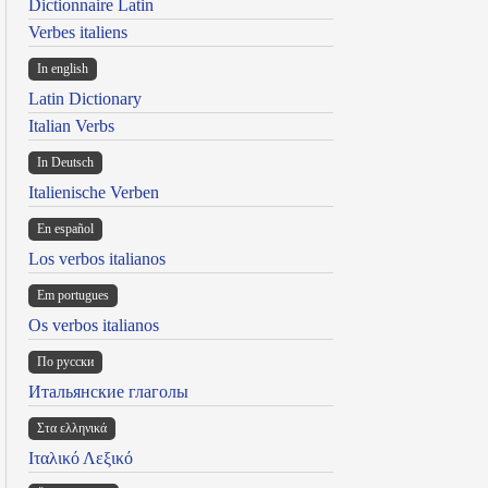
Dictionnaire Latin
Verbes italiens
In english
Latin Dictionary
Italian Verbs
In Deutsch
Italienische Verben
En español
Los verbos italianos
Em portugues
Os verbos italianos
По русски
Итальянские глаголы
Στα ελληνικά
Ιταλικό Λεξικό