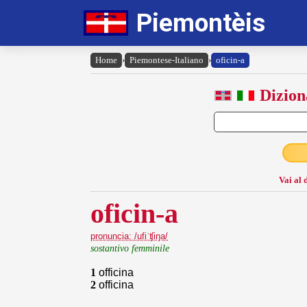
Piemontèis
Home
›
Piemontese-Italiano
›
oficin-a
Dizion
Vai al 
oficin-a
pronuncia: /ufiˈʧiŋa/
sostantivo femminile
1
officina
2
officina