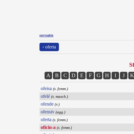
permalink
‹ oferta
Sf
A
B
C
D
E
F
G
H
I
J
K
ofeisa
(s. femm.)
ofelé
(s. masch.)
ofende
(v.)
ofensiv
(agg.)
oferta
(s. femm.)
oficin-a
(s. femm.)