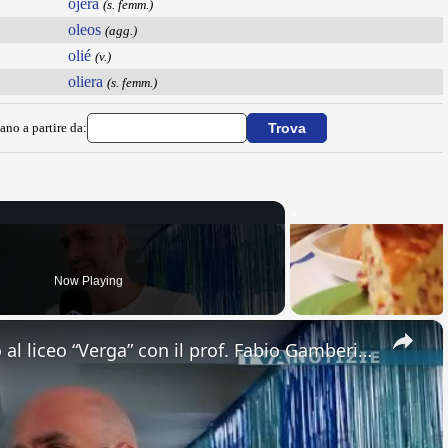
ojera
(s. femm.)
oleos
(agg.)
olié
(v.)
oliera
(s. femm.)
ano a partire da:
Now Playing
×
Adrano. Interessante incontro al liceo “Verga” con il prof. Fabio Gamberini. Studenti del Linguistic