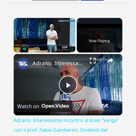
×
Now Playing
×
Play
Unmute
Fullscreen
Adrano. Interessante incontro al liceo “Verga” con il prof. Fabio Gamberini. Studenti del Linguistic
Play
Watch on
Video
Adrano. Interessante incontro al liceo “Verga”
con il prof. Fabio Gamberini. Studenti del