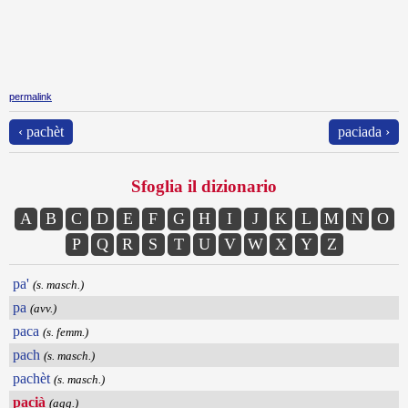
permalink
‹ pachèt
paciada ›
Sfoglia il dizionario
A
B
C
D
E
F
G
H
I
J
K
L
M
N
O
P
Q
R
S
T
U
V
W
X
Y
Z
pa'
(s. masch.)
pa
(avv.)
paca
(s. femm.)
pach
(s. masch.)
pachèt
(s. masch.)
pacià
(agg.)