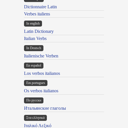
Dictionnaire Latin
Verbes italiens
In english
Latin Dictionary
Italian Verbs
In Deutsch
Italienische Verben
En español
Los verbos italianos
Em portugues
Os verbos italianos
По русски
Итальянские глаголы
Στα ελληνικά
Ιταλικό Λεξικό