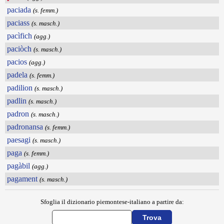
paciada
(s. femm.)
paciass
(s. masch.)
pacìfich
(agg.)
paciòch
(s. masch.)
pacios
(agg.)
padela
(s. femm.)
padilion
(s. masch.)
padlin
(s. masch.)
padron
(s. masch.)
padronansa
(s. femm.)
paesagi
(s. masch.)
paga
(s. femm.)
pagàbil
(agg.)
pagament
(s. masch.)
Sfoglia il dizionario piemontese-italiano a partire da: