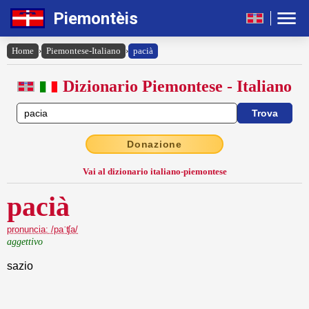
Piemontèis
Home
›
Piemontese-Italiano
›
pacià
Dizionario Piemontese - Italiano
Donazione
Vai al dizionario italiano-piemontese
pacià
pronuncia: /paˈʧa/
aggettivo
sazio