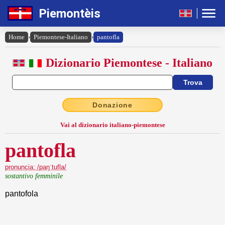
Piemontèis
Home
›
Piemontese-Italiano
›
pantofla
Dizionario Piemontese - Italiano
Donazione
Vai al dizionario italiano-piemontese
pantofla
pronuncia: /paŋˈtufla/
sostantivo femminile
pantofola