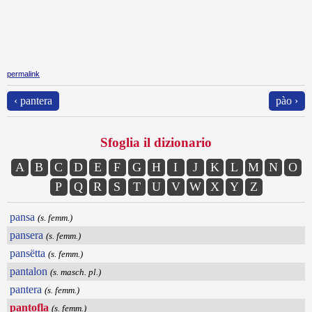
permalink
‹ pantera
pào ›
Sfoglia il dizionario
A
B
C
D
E
F
G
H
I
J
K
L
M
N
O
P
Q
R
S
T
U
V
W
X
Y
Z
pansa
(s. femm.)
pansera
(s. femm.)
pansëtta
(s. femm.)
pantalon
(s. masch. pl.)
pantera
(s. femm.)
pantofla
(s. femm.)