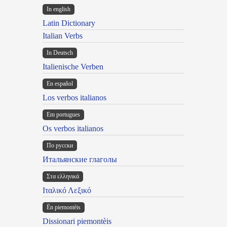
In english
Latin Dictionary
Italian Verbs
In Deutsch
Italienische Verben
En español
Los verbos italianos
Em portugues
Os verbos italianos
По русски
Итальянские глаголы
Στα ελληνικά
Ιταλικό Λεξικό
Ën piemontèis
Dissionari piemontèis