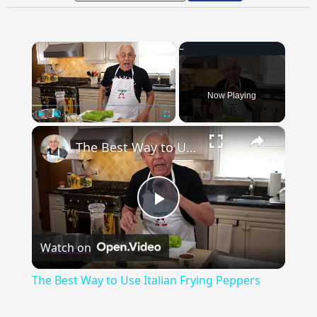
×
Now Playing
×
Play
Unmute
Fullscreen
The Best Way to Use Italian Frying Peppers
Play
Watch on
Video
The Best Way to Use Italian Frying Peppers