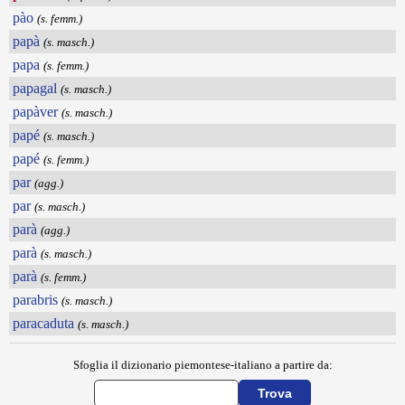
pào
(s. femm.)
papà
(s. masch.)
papa
(s. femm.)
papagal
(s. masch.)
papàver
(s. masch.)
papé
(s. masch.)
papé
(s. femm.)
par
(agg.)
par
(s. masch.)
parà
(agg.)
parà
(s. masch.)
parà
(s. femm.)
parabris
(s. masch.)
paracaduta
(s. masch.)
Sfoglia il dizionario piemontese-italiano a partire da: