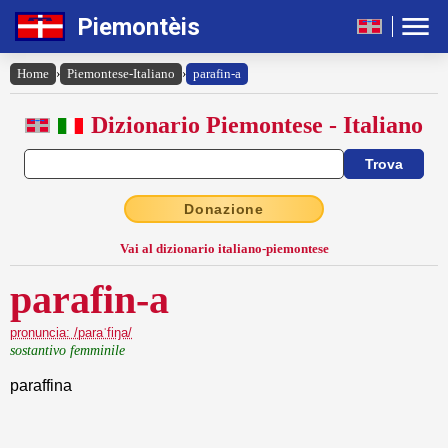
Piemontèis
Home
›
Piemontese-Italiano
›
parafin-a
Dizionario Piemontese - Italiano
Donazione
Vai al dizionario italiano-piemontese
parafin-a
pronuncia: /paraˈfiŋa/
sostantivo femminile
paraffina