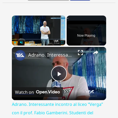
×
Now Playing
×
Play
Unmute
Fullscreen
Adrano. Interessante incontro al liceo “Verga” con il prof. Fabio Gamberini. Studenti del Linguistic
Play
Watch on
Video
Adrano. Interessante incontro al liceo “Verga”
con il prof. Fabio Gamberini. Studenti del