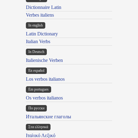
Dictionnaire Latin
Verbes italiens
In english
Latin Dictionary
Italian Verbs
In Deutsch
Italienische Verben
En español
Los verbos italianos
Em portugues
Os verbos italianos
По русски
Итальянские глаголы
Στα ελληνικά
Ιταλικό Λεξικό