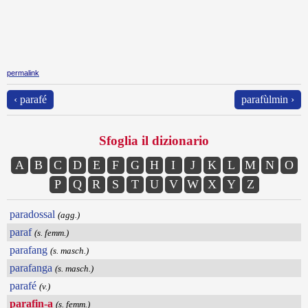
permalink
‹ parafé
parafùlmin ›
Sfoglia il dizionario
A
B
C
D
E
F
G
H
I
J
K
L
M
N
O
P
Q
R
S
T
U
V
W
X
Y
Z
paradossal
(agg.)
paraf
(s. femm.)
parafang
(s. masch.)
parafanga
(s. masch.)
parafé
(v.)
parafin-a
(s. femm.)